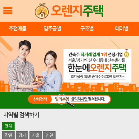
추천매물
입주금별
구조별
테마별
지역별 검색하기
전체
강원
경기
서울
인천