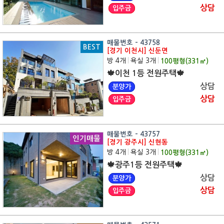
상담
입주금
매물번호 - 43758
BEST
[경기 이천시] 신둔면
방 4개
|
욕실 3개
|
100
평형(
331
㎡)
🍁이천 1등 전원주택🍁
상담
분양가
상담
입주금
매물번호 - 43757
인기매물
[경기 광주시] 신현동
방 4개
|
욕실 3개
|
100
평형(
331
㎡)
🍁광주1등 전원주택🍁
상담
분양가
상담
입주금