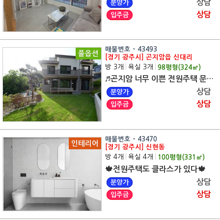
상담
분양가
상담
입주금
매물번호 - 43493
풀옵션
[경기 광주시] 곤지암읍 신대리
방 3개
|
욕실 3개
|
98
평형(
324
㎡)
♬곤지암 너무 이쁜 전원주택 문의하세요♬ 전 지역 무료 맞춤 상담
상담
분양가
상담
입주금
매물번호 - 43470
인테리어
[경기 광주시] 신현동
방 4개
|
욕실 4개
|
100
평형(
331
㎡)
🍁전원주택도 클라스가 있다🍁
상담
분양가
상담
입주금