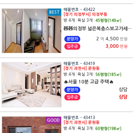
매물번호 - 43422
BEST
[경기 의정부시] 의정부동
방 4개
|
욕실 3개
|
45
평형(
149
㎡)
🧸🧸의정부 넓은복층스보고가세요👍😍
2
4,500
분양가
억
만원
3,000
입주금
만원
매물번호 - 43419
[경기 과천시] 문원동
방 4개
|
욕실 3개
|
56
평형(
185
㎡)
🔥서울 10분 고급 주택🔥
상담
분양가
상담
입주금
매물번호 - 43413
GOOD
[경기 과천시] 문원동
방 4개
|
욕실 3개
|
60
평형(
198
㎡)