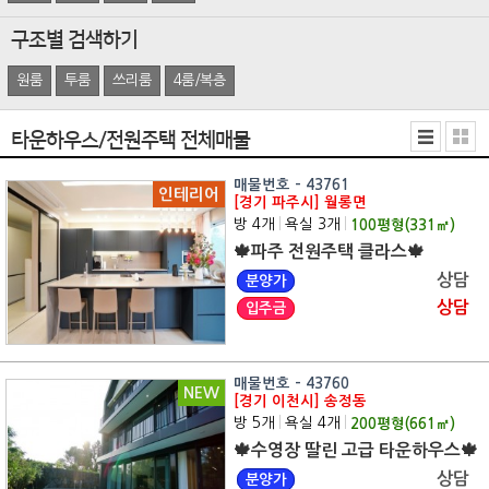
구조별 검색하기
원룸
투룸
쓰리룸
4룸/복층
타운하우스/전원주택 전체매물
매물번호 - 43761
인테리어
[경기 파주시] 월롱면
방 4개
|
욕실 3개
|
100
평형(
331
㎡)
🍁파주 전원주택 클라스🍁
상담
분양가
상담
입주금
매물번호 - 43760
NEW
[경기 이천시] 송정동
방 5개
|
욕실 4개
|
200
평형(
661
㎡)
🍁수영장 딸린 고급 타운하우스🍁
상담
분양가