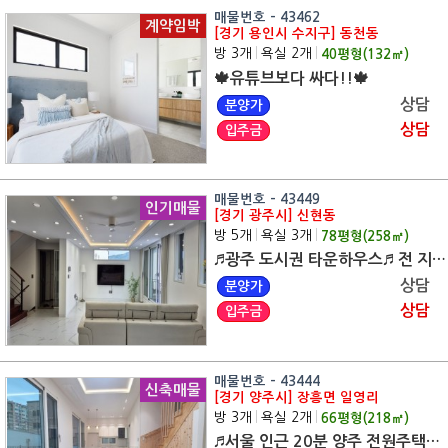
매물번호 - 43462
계약임박
[경기 용인시 수지구] 동천동
방 3개
|
욕실 2개
|
40
평형(
132
㎡)
🍁유튜브보다 싸다!!🍁
상담
분양가
상담
입주금
매물번호 - 43449
인기매물
[경기 광주시] 신현동
방 5개
|
욕실 3개
|
78
평형(
258
㎡)
♬광주 도시권 타운하우스♬ 전 지역 무료 맞춤 상담
상담
분양가
상담
입주금
매물번호 - 43444
신축매물
[경기 양주시] 장흥면 일영리
방 3개
|
욕실 2개
|
66
평형(
218
㎡)
♬서울 인근 20분 양주 전원주택♬ 전 지역 무료 맞춤 상담