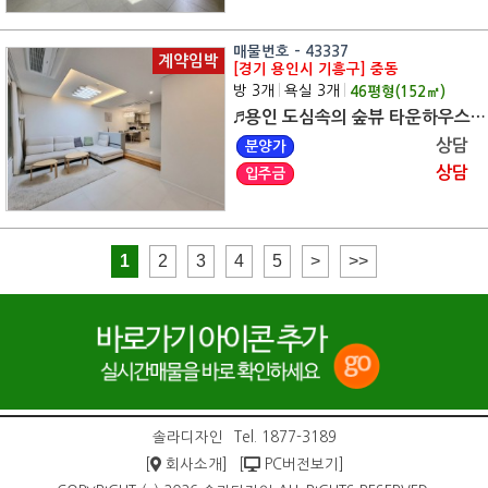
매물번호 - 43337
계약임박
[경기 용인시 기흥구] 중동
방 3개
|
욕실 3개
|
46
평형(
152
㎡)
♬용인 도심속의 숲뷰 타운하우스 심지어 특가에 무입주금 ?♬ 경기 전 지역 무료 맞춤 상담
상담
분양가
상담
입주금
1
2
3
4
5
>
>>
솔라디자인
Tel. 1877-3189
[
회사소개]
[
PC버전보기]