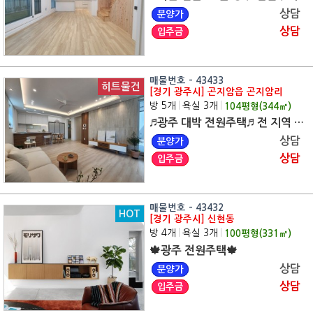
상담
분양가
상담
입주금
매물번호 - 43433
히트물건
[경기 광주시] 곤지암읍 곤지암리
방 5개
|
욕실 3개
|
104
평형(
344
㎡)
♬광주 대박 전원주택♬ 전 지역 무료 맞춤 상담
상담
분양가
상담
입주금
매물번호 - 43432
HOT
[경기 광주시] 신현동
방 4개
|
욕실 3개
|
100
평형(
331
㎡)
🍁광주 전원주택🍁
상담
분양가
상담
입주금