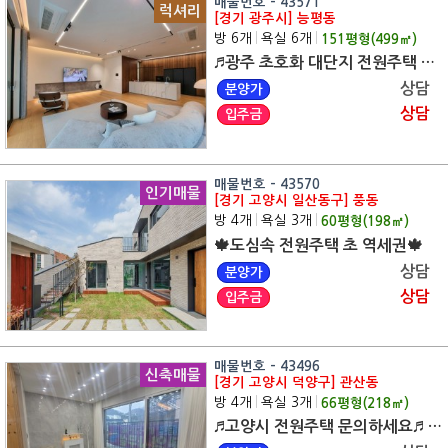
매물번호 - 43571
럭셔리
[경기 광주시] 능평동
방 6개
|
욕실 6개
|
151
평형(
499
㎡)
♬광주 초호화 대단지 전원주택 문의주세요♬ 전 지역 무료 맞춤 상담
상담
분양가
상담
입주금
매물번호 - 43570
인기매물
[경기 고양시 일산동구] 풍동
방 4개
|
욕실 3개
|
60
평형(
198
㎡)
🍁도심속 전원주택 초 역세권🍁
상담
분양가
상담
입주금
매물번호 - 43496
신축매물
[경기 고양시 덕양구] 관산동
방 4개
|
욕실 3개
|
66
평형(
218
㎡)
♬고양시 전원주택 문의하세요♬ 전 지역 무료 맞춤 상담