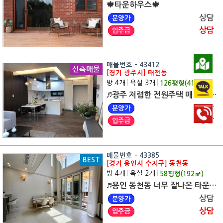
🍁타운하우스🍁
상담
분양가
상담
입주금
매물번호 - 43412
신축매물
[경기 광주시] 태전동
방 4개
|
욕실 3개
|
126
평형(
417
㎡)
♬광주 저렴한 전원주택 매물 있습니다♬ 전 지역 무료 맞춤 상담
상담
분양가
상담
입주금
매물번호 - 43385
BEST
[경기 용인시 수지구] 동천동
방 4개
|
욕실 2개
|
58
평형(
192
㎡)
♬용인 동천동 너무 잘나온 타운하우스♬ 전 지역 무료 맞춤 상담
상담
분양가
상담
입주금