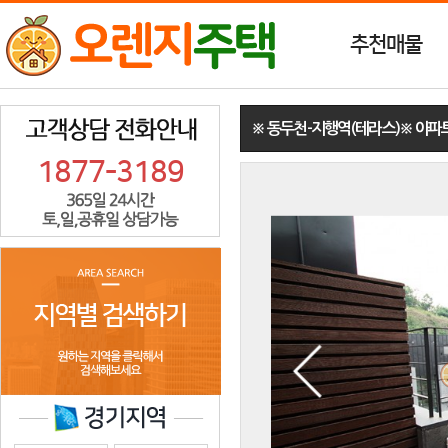
추천매물
※ 동두천-지행역(테라스)※ 아파트
1877-3189