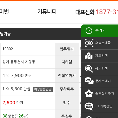
마별
커뮤니티
1877-3
대표전화
숨기기
상담가능
오늘본매물
10302
입주일자
즉시입주
지도검색
경기 동두천시 지행동
지하철
상세검색
1
7,900
전철역까지
5분
억
만원
문자보내기
1
5,300
주차여부
1
억
만원
예상월불입금
즐겨찾기추가
2,600
방수
3 개
만원
1:1 카톡상담
38
126
평형(
㎡)
욕실수
2 개