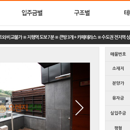
입주금별
구조별
테
와 비교불가 ※ 지행역 도보 7분 ※ 큰방3개 + 카페테라스 ※ 수도권 전지역 
매물번호
소재지
분양가
융자금
실입주금
평형