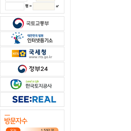
평 =
㎡
오늘
1,592
명