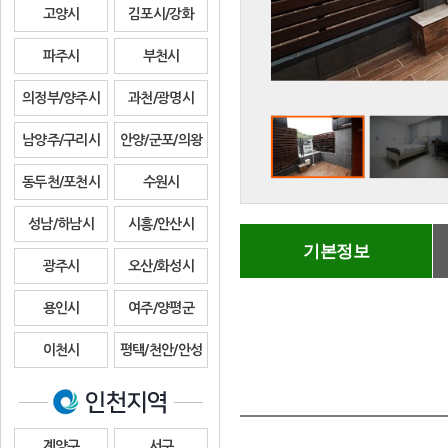
고양시
김포시/강화
파주시
부천시
의정부/양주시
과천/광명시
남양주/구리시
안양/군포/의왕
동두천/포천시
수원시
성남/하남시
시흥/안산시
기본정보
광주시
오산/화성시
용인시
여주/양평군
이천시
평택/천안/안성
계양구
서구