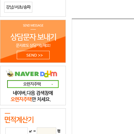
강남/서초/송파
㎡ =
평