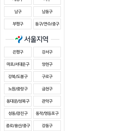
남구
남동구
부평구
동구/연수/중구
은평구
강서구
마포/서대문구
양천구
강북/도봉구
구로구
노원/중랑구
금천구
동대문/성북구
관악구
성동/광진구
동작/영등포구
종로/용산/중구
강동구