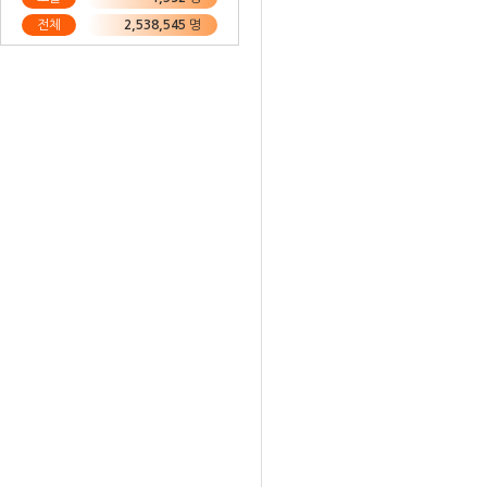
전체
2,538,545
명