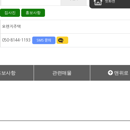
첫화면
집사진
홍보사항
오렌지주택
050-8144-1193
SMS 문의
홍보사항
관련매물
맨위로