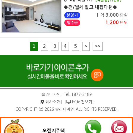
34
평형(
112
㎡)
🍀전/월세 말고 내집마련🍀
1
3,000
분양가
억
만원
1,200
입주금
만원
1
2
3
4
5
>
>>
솔라디자인
Tel. 1877-3189
[
회사소개]
[
PC버전보기]
COPYRIGHT (c) 2026 솔라디자인 ALL RIGHTS RESERVED.
오렌지주택