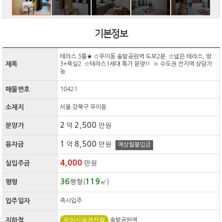
기본정보
테라스 3룸★ ☆우이동 솔밭공원역 도보2분 ☆넓은 테라스, 방
제목
3+욕실2 ☆테라스1세대 특가 분양!! ※ 수도권 전지역 상담가
능
매물번호
10421
소재지
서울 강북구 우이동
2
2,500
분양가
억
만원
1
8,500
융자금
억
만원
예상월불입금
4,000
실입주금
만원
36
119
평형
평형(
㎡)
입주일자
즉시입주
우이신설경전철
지하철
솔밭공원역