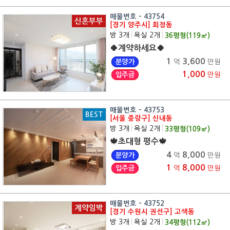
매물번호 - 43754
신혼부부
[경기 양주시] 회정동
방 3개
|
욕실 2개
|
36
평형(
119
㎡)
🍀계약하세요🍀
1
3,600
분양가
억
만원
1,000
입주금
만원
매물번호 - 43753
BEST
[서울 중랑구] 신내동
방 3개
|
욕실 2개
|
33
평형(
109
㎡)
🍁초대형 평수🍁
4
8,000
분양가
억
만원
1
8,000
입주금
억
만원
매물번호 - 43752
계약임박
[경기 수원시 권선구] 고색동
방 3개
|
욕실 2개
|
34
평형(
112
㎡)