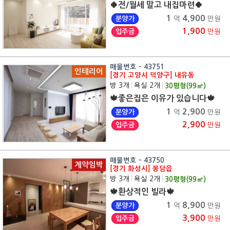
🍀전/월세 말고 내집마련🍀
1
4,900
분양가
억
만원
1,900
입주금
만원
매물번호 - 43751
인테리어
[경기 고양시 덕양구] 내유동
방 3개
|
욕실 2개
|
30
평형(
99
㎡)
🍁좋은집은 이유가 있습니다🍁
1
2,900
분양가
억
만원
2,900
입주금
만원
매물번호 - 43750
계약임박
[경기 화성시] 봉담읍
방 3개
|
욕실 2개
|
30
평형(
99
㎡)
🍁환상적인 빌라🍁
1
8,900
분양가
억
만원
3,900
입주금
만원