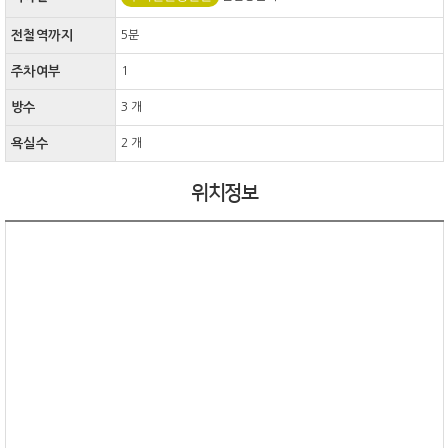
전철역까지
5분
주차여부
1
방수
3 개
욕실수
2 개
위치정보