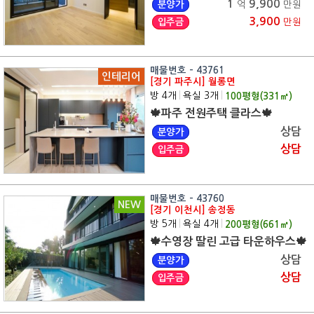
1
9,900
분양가
억
만원
3,900
입주금
만원
매물번호 - 43761
인테리어
[경기 파주시] 월롱면
방 4개
|
욕실 3개
|
100
평형(
331
㎡)
🍁파주 전원주택 클라스🍁
상담
분양가
상담
입주금
매물번호 - 43760
NEW
[경기 이천시] 송정동
방 5개
|
욕실 4개
|
200
평형(
661
㎡)
🍁수영장 딸린 고급 타운하우스🍁
상담
분양가
상담
입주금