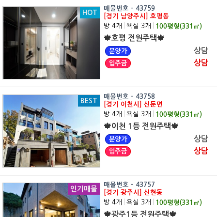
매물번호 - 43759
HOT
[경기 남양주시] 호평동
방 4개
|
욕실 3개
|
100
평형(
331
㎡)
🍁호평 전원주택🍁
상담
분양가
상담
입주금
매물번호 - 43758
BEST
[경기 이천시] 신둔면
방 4개
|
욕실 3개
|
100
평형(
331
㎡)
🍁이천 1등 전원주택🍁
상담
분양가
상담
입주금
매물번호 - 43757
인기매물
[경기 광주시] 신현동
방 4개
|
욕실 3개
|
100
평형(
331
㎡)
🍁광주1등 전원주택🍁