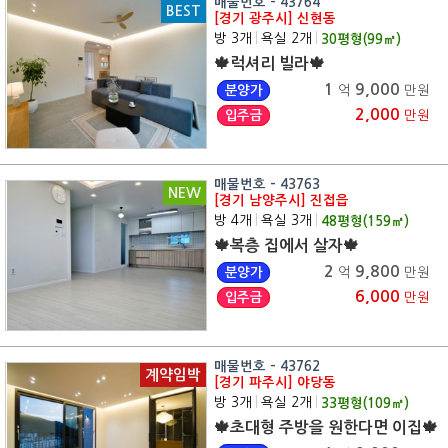
매물번호 - 43764
BEST
[경기 광주시] 신현동
방 3개
|
욕실 2개
|
30
평형(
99
㎡)
🍁럭셔리 빌라🍁
1
9,000
분양가
억
만원
2,000
입주금
만원
매물번호 - 43763
NEW
[경기 남양주시] 진접읍
방 4개
|
욕실 3개
|
48
평형(
159
㎡)
🍁복층 집에서 살자🍁
2
9,800
분양가
억
만원
6,000
입주금
만원
매물번호 - 43762
계약임박
[경기 파주시] 야당동
방 3개
|
욕실 2개
|
33
평형(
109
㎡)
🍁초대형 주방을 원한다면 이집🍁