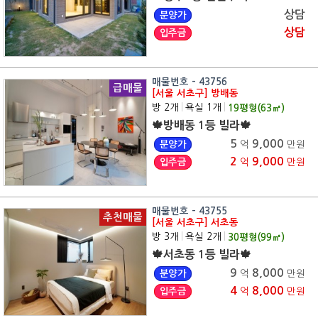
상담
분양가
상담
입주금
매물번호 - 43756
급매물
[서울 서초구] 방배동
방 2개
|
욕실 1개
|
19
평형(
63
㎡)
🍁방배동 1등 빌라🍁
5
9,000
분양가
억
만원
2
9,000
입주금
억
만원
매물번호 - 43755
추천매물
[서울 서초구] 서초동
방 3개
|
욕실 2개
|
30
평형(
99
㎡)
🍁서초동 1등 빌라🍁
9
8,000
분양가
억
만원
4
8,000
입주금
억
만원