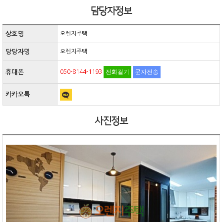
담당자정보
상호명
오렌지주택
당당자명
오렌지주택
전화걸기
문자전송
휴대폰
050-8144-1193
카카오톡
사진정보