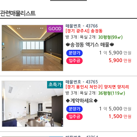
관련매물리스트
매물번호 - 43766
GOOD
[경기 광주시] 송정동
방 3개
|
욕실 2개
|
30
평형(
99
㎡)
🍁송정동 액기스 매물🍁
1
5,900
분양가
억
만원
5,900
입주금
만원
매물번호 - 43765
초특가
[경기 용인시 처인구] 양지면 양지리
방 3개
|
욕실 2개
|
36
평형(
119
㎡)
🍀계약하세요🍀
1
5,000
분양가
억
만원
1,500
입주금
만원