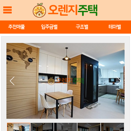
추천매물
입주금별
구조별
테마별