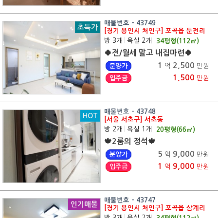
매물번호 - 43749
초특가
[경기 용인시 처인구] 포곡읍 둔전리
방 3개
|
욕실 2개
|
34
평형(
112
㎡)
🍀전/월세 말고 내집마련🍀
1
2,500
분양가
억
만원
1,500
입주금
만원
매물번호 - 43748
HOT
[서울 서초구] 서초동
방 2개
|
욕실 1개
|
20
평형(
66
㎡)
🍁2룸의 정석🍁
5
9,000
분양가
억
만원
1
9,000
입주금
억
만원
매물번호 - 43747
인기매물
[경기 용인시 처인구] 포곡읍 삼계리
방 3개
|
욕실 2개
|