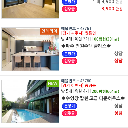
1
9,900
분양가
억
만원
3,900
입주금
만원
매물번호 - 43761
인테리어
[경기 파주시] 월롱면
방 4개
|
욕실 3개
|
100
평형(
331
㎡)
🍁파주 전원주택 클라스🍁
상담
분양가
상담
입주금
매물번호 - 43760
NEW
[경기 이천시] 송정동
방 5개
|
욕실 4개
|
200
평형(
661
㎡)
🍁수영장 딸린 고급 타운하우스🍁
상담
분양가
상담
입주금