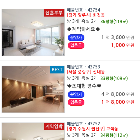
매물번호 - 43754
신혼부부
[경기 양주시] 회정동
방 3개
|
욕실 2개
|
36
평형(
119
㎡)
🍀계약하세요🍀
1
3,600
분양가
억
만원
1,000
입주금
만원
매물번호 - 43753
BEST
[서울 중랑구] 신내동
방 3개
|
욕실 2개
|
33
평형(
109
㎡)
🍁초대형 평수🍁
4
8,000
분양가
억
만원
1
8,000
입주금
억
만원
매물번호 - 43752
계약임박
[경기 수원시 권선구] 고색동
방 3개
|
욕실 2개
|
34
평형(
112
㎡)