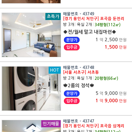
매물번호 - 43749
초특가
[경기 용인시 처인구] 포곡읍 둔전리
방 3개
|
욕실 2개
|
34
평형(
112
㎡)
🍀전/월세 말고 내집마련🍀
1
2,500
분양가
억
만원
1,500
입주금
만원
매물번호 - 43748
HOT
[서울 서초구] 서초동
방 2개
|
욕실 1개
|
20
평형(
66
㎡)
🍁2룸의 정석🍁
5
9,000
분양가
억
만원
1
9,000
입주금
억
만원
매물번호 - 43747
인기매물
[경기 용인시 처인구] 포곡읍 삼계리
방 3개
|
욕실 2개
|