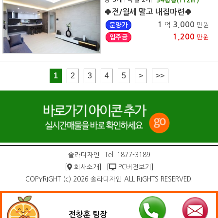
34
평형(
112
㎡)
🍀전/월세 말고 내집마련🍀
1
3,000
분양가
억
만원
1,200
입주금
만원
1
2
3
4
5
>
>>
솔라디자인
Tel. 1877-3189
[
회사소개]
[
PC버전보기]
COPYRIGHT (c) 2026 솔라디자인 ALL RIGHTS RESERVED.
전창훈 팀장