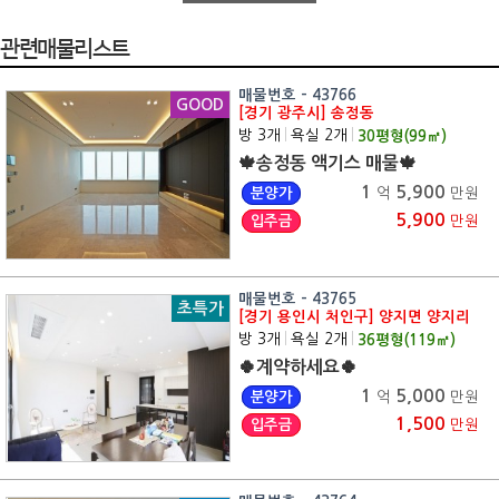
관련매물리스트
매물번호 - 43766
GOOD
[경기 광주시] 송정동
방 3개
|
욕실 2개
|
30
평형(
99
㎡)
🍁송정동 액기스 매물🍁
1
5,900
분양가
억
만원
5,900
입주금
만원
매물번호 - 43765
초특가
[경기 용인시 처인구] 양지면 양지리
방 3개
|
욕실 2개
|
36
평형(
119
㎡)
🍀계약하세요🍀
1
5,000
분양가
억
만원
1,500
입주금
만원