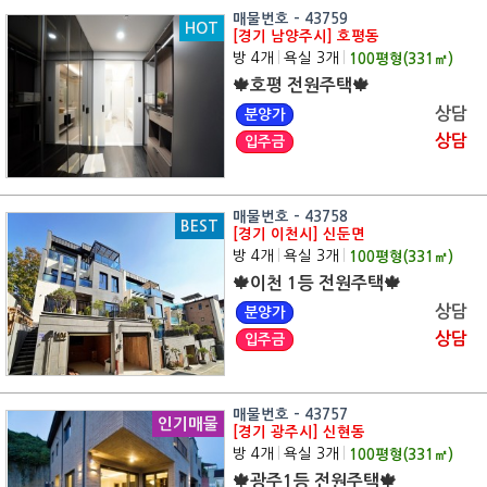
매물번호 - 43759
HOT
[경기 남양주시] 호평동
방 4개
|
욕실 3개
|
100
평형(
331
㎡)
🍁호평 전원주택🍁
상담
분양가
상담
입주금
매물번호 - 43758
BEST
[경기 이천시] 신둔면
방 4개
|
욕실 3개
|
100
평형(
331
㎡)
🍁이천 1등 전원주택🍁
상담
분양가
상담
입주금
매물번호 - 43757
인기매물
[경기 광주시] 신현동
방 4개
|
욕실 3개
|
100
평형(
331
㎡)
🍁광주1등 전원주택🍁