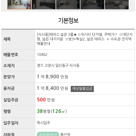
기본정보
[식사동]테라스 넓은 3룸★ ☆위시티 단지옆, 주택가!! ☆대단지
제목
형, 넓은 대지지분 ☆방3+욕실2, 넓은 테라스 ※ 수도권 전지역
매물안내
매물번호
10462
소재지
경기 고양시 일산동구 식사동
1
8,900
분양가
억
만원
1
8,400
융자금
억
만원
예상월불입금
500
실입주금
만원
38
126
평형
평형(
㎡)
입주일자
즉시입주
경의중앙선
지하철
풍산역