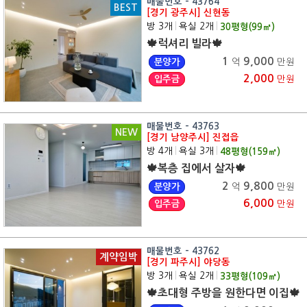
매물번호 - 43764
BEST
[경기 광주시] 신현동
방 3개
|
욕실 2개
|
30
평형(
99
㎡)
🍁럭셔리 빌라🍁
1
9,000
분양가
억
만원
2,000
입주금
만원
매물번호 - 43763
NEW
[경기 남양주시] 진접읍
방 4개
|
욕실 3개
|
48
평형(
159
㎡)
🍁복층 집에서 살자🍁
2
9,800
분양가
억
만원
6,000
입주금
만원
매물번호 - 43762
계약임박
[경기 파주시] 야당동
방 3개
|
욕실 2개
|
33
평형(
109
㎡)
🍁초대형 주방을 원한다면 이집🍁