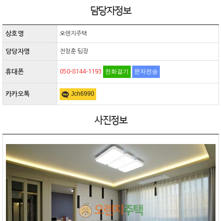
담당자정보
상호명
오렌지주택
당당자명
전창훈 팀장
전화걸기
문자전송
휴대폰
050-8144-1193
Jch6990
카카오톡
사진정보