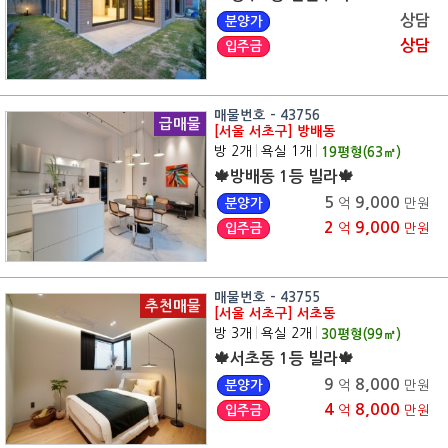
상담
분양가
상담
입주금
매물번호 - 43756
급매물
[서울 서초구] 방배동
방 2개
|
욕실 1개
|
19
평형(
63
㎡)
🍁방배동 1등 빌라🍁
5
9,000
분양가
억
만원
2
9,000
입주금
억
만원
매물번호 - 43755
추천매물
[서울 서초구] 서초동
방 3개
|
욕실 2개
|
30
평형(
99
㎡)
🍁서초동 1등 빌라🍁
9
8,000
분양가
억
만원
4
8,000
입주금
억
만원