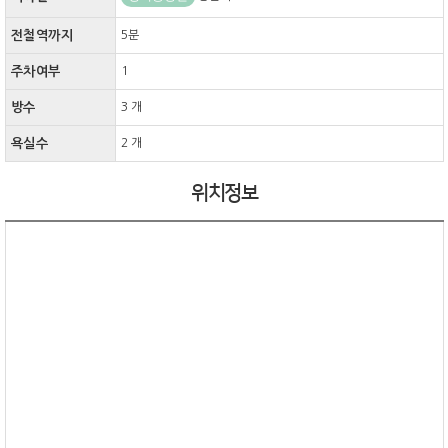
전철역까지
5분
주차여부
1
방수
3 개
욕실수
2 개
위치정보