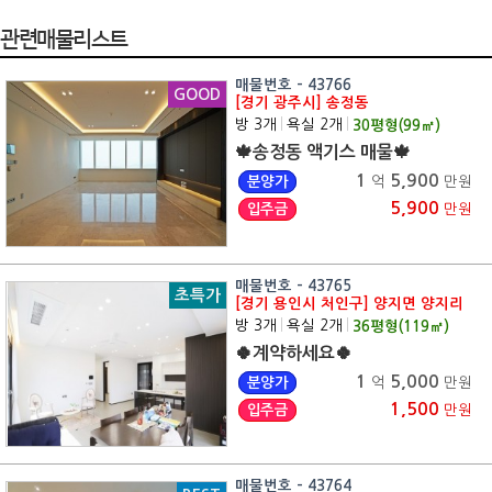
관련매물리스트
매물번호 - 43766
GOOD
[경기 광주시] 송정동
방 3개
|
욕실 2개
|
30
평형(
99
㎡)
🍁송정동 액기스 매물🍁
1
5,900
분양가
억
만원
5,900
입주금
만원
매물번호 - 43765
초특가
[경기 용인시 처인구] 양지면 양지리
방 3개
|
욕실 2개
|
36
평형(
119
㎡)
🍀계약하세요🍀
1
5,000
분양가
억
만원
1,500
입주금
만원
매물번호 - 43764