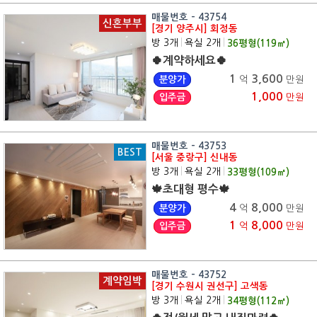
매물번호 - 43754
신혼부부
[경기 양주시] 회정동
방 3개
|
욕실 2개
|
36
평형(
119
㎡)
🍀계약하세요🍀
1
3,600
분양가
억
만원
1,000
입주금
만원
매물번호 - 43753
BEST
[서울 중랑구] 신내동
방 3개
|
욕실 2개
|
33
평형(
109
㎡)
🍁초대형 평수🍁
4
8,000
분양가
억
만원
1
8,000
입주금
억
만원
매물번호 - 43752
계약임박
[경기 수원시 권선구] 고색동
방 3개
|
욕실 2개
|
34
평형(
112
㎡)