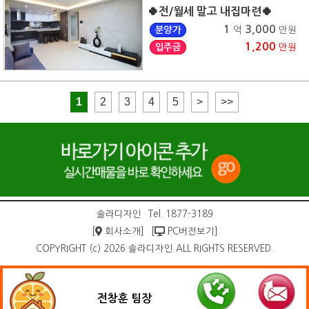
🍀전/월세 말고 내집마련🍀
1
3,000
분양가
억
만원
1,200
입주금
만원
1
2
3
4
5
>
>>
솔라디자인
Tel. 1877-3189
[
회사소개]
[
PC버전보기]
COPYRIGHT (c) 2026 솔라디자인 ALL RIGHTS RESERVED.
전창훈 팀장