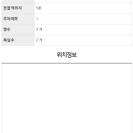
전철역까지
5분
주차여부
1
방수
3 개
욕실수
2 개
위치정보