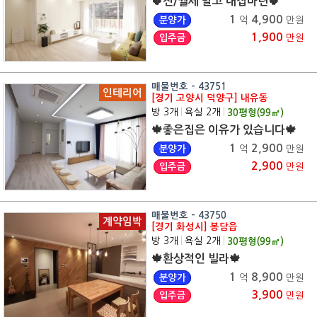
🍀전/월세 말고 내집마련🍀
1
4,900
분양가
억
만원
1,900
입주금
만원
매물번호 - 43751
인테리어
[경기 고양시 덕양구] 내유동
방 3개
|
욕실 2개
|
30
평형(
99
㎡)
🍁좋은집은 이유가 있습니다🍁
1
2,900
분양가
억
만원
2,900
입주금
만원
매물번호 - 43750
계약임박
[경기 화성시] 봉담읍
방 3개
|
욕실 2개
|
30
평형(
99
㎡)
🍁환상적인 빌라🍁
1
8,900
분양가
억
만원
3,900
입주금
만원