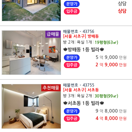
상담
분양가
상담
입주금
매물번호 - 43756
급매물
[서울 서초구] 방배동
방 2개
|
욕실 1개
|
19
평형(
63
㎡)
🍁방배동 1등 빌라🍁
5
9,000
분양가
억
만원
2
9,000
입주금
억
만원
매물번호 - 43755
추천매물
[서울 서초구] 서초동
방 3개
|
욕실 2개
|
30
평형(
99
㎡)
🍁서초동 1등 빌라🍁
9
8,000
분양가
억
만원
4
8,000
입주금
억
만원