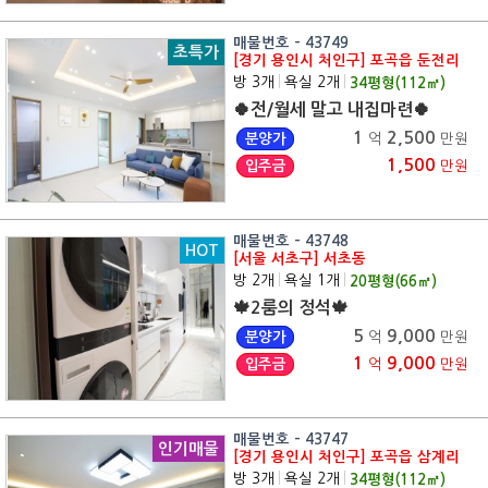
매물번호 - 43749
초특가
[경기 용인시 처인구] 포곡읍 둔전리
방 3개
|
욕실 2개
|
34
평형(
112
㎡)
🍀전/월세 말고 내집마련🍀
1
2,500
분양가
억
만원
1,500
입주금
만원
매물번호 - 43748
HOT
[서울 서초구] 서초동
방 2개
|
욕실 1개
|
20
평형(
66
㎡)
🍁2룸의 정석🍁
5
9,000
분양가
억
만원
1
9,000
입주금
억
만원
매물번호 - 43747
인기매물
[경기 용인시 처인구] 포곡읍 삼계리
방 3개
|
욕실 2개
|
34
평형(
112
㎡)