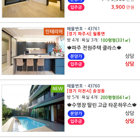
3,900
입주금
만원
매물번호 - 43761
인테리어
[경기 파주시] 월롱면
방 4개
|
욕실 3개
|
100
평형(
331
㎡)
🍁파주 전원주택 클라스🍁
상담
분양가
상담
입주금
매물번호 - 43760
NEW
[경기 이천시] 송정동
방 5개
|
욕실 4개
|
200
평형(
661
㎡)
🍁수영장 딸린 고급 타운하우스🍁
상담
분양가
상담
입주금