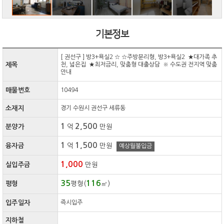
기본정보
[ 권선구 ] 방3+욕실2 ☆ ☆주방분리형, 방3+욕실2 ★대가족 추
제목
천, 넓은집 ★최저금리, 맞춤형 대출상담 ※ 수도권 전지역 맞춤
안내
매물번호
10494
소재지
경기 수원시 권선구 세류동
1
2,500
분양가
억
만원
1
1,500
융자금
억
만원
예상월불입금
1,000
실입주금
만원
35
116
평형
평형(
㎡)
입주일자
즉시입주
지하철