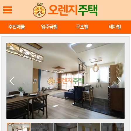
추천매물
입주금별
구조별
테마별