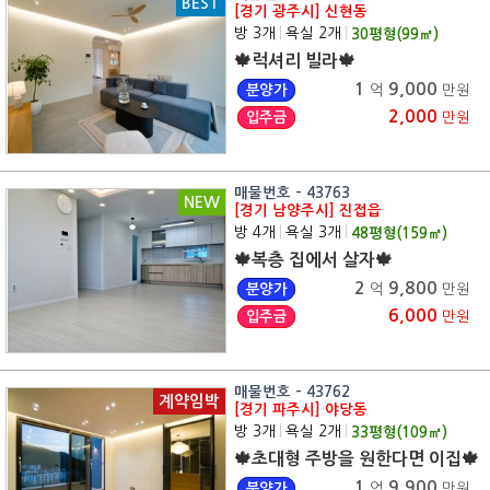
BEST
[경기 광주시] 신현동
방 3개
|
욕실 2개
|
30
평형(
99
㎡)
🍁럭셔리 빌라🍁
1
9,000
분양가
억
만원
2,000
입주금
만원
매물번호 - 43763
NEW
[경기 남양주시] 진접읍
방 4개
|
욕실 3개
|
48
평형(
159
㎡)
🍁복층 집에서 살자🍁
2
9,800
분양가
억
만원
6,000
입주금
만원
매물번호 - 43762
계약임박
[경기 파주시] 야당동
방 3개
|
욕실 2개
|
33
평형(
109
㎡)
🍁초대형 주방을 원한다면 이집🍁
1
9,900
분양가
억
만원