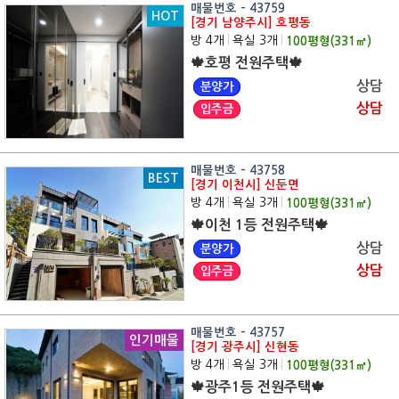
매물번호 - 43759
HOT
[경기 남양주시] 호평동
방 4개
|
욕실 3개
|
100
평형(
331
㎡)
🍁호평 전원주택🍁
상담
분양가
상담
입주금
매물번호 - 43758
BEST
[경기 이천시] 신둔면
방 4개
|
욕실 3개
|
100
평형(
331
㎡)
🍁이천 1등 전원주택🍁
상담
분양가
상담
입주금
매물번호 - 43757
인기매물
[경기 광주시] 신현동
방 4개
|
욕실 3개
|
100
평형(
331
㎡)
🍁광주1등 전원주택🍁