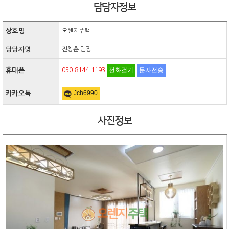
담당자정보
상호명
오렌지주택
당당자명
전창훈 팀장
전화걸기
문자전송
휴대폰
050-8144-1193
Jch6990
카카오톡
사진정보