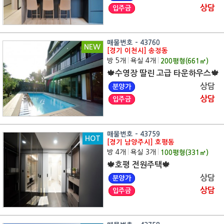
상담
입주금
매물번호 - 43760
NEW
[경기 이천시] 송정동
방 5개
|
욕실 4개
|
200
평형(
661
㎡)
🍁수영장 딸린 고급 타운하우스🍁
상담
분양가
상담
입주금
매물번호 - 43759
HOT
[경기 남양주시] 호평동
방 4개
|
욕실 3개
|
100
평형(
331
㎡)
🍁호평 전원주택🍁
상담
분양가
상담
입주금