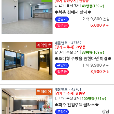
[경기 남양주시] 진접읍
방 4개
|
욕실 3개
|
48
평형(
159
㎡)
🍁복층 집에서 살자🍁
2
9,800
분양가
억
만원
6,000
입주금
만원
매물번호 - 43762
계약임박
[경기 파주시] 야당동
방 3개
|
욕실 2개
|
33
평형(
109
㎡)
🍁초대형 주방을 원한다면 이집🍁
1
9,900
분양가
억
만원
3,900
입주금
만원
매물번호 - 43761
인테리어
[경기 파주시] 월롱면
방 4개
|
욕실 3개
|
100
평형(
331
㎡)
🍁파주 전원주택 클라스🍁
상담
분양가