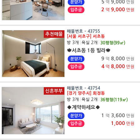
5
9,000
분양가
억
만원
2
9,000
입주금
억
만원
매물번호 - 43755
추천매물
[서울 서초구] 서초동
방 3개
|
욕실 2개
|
30
평형(
99
㎡)
🍁서초동 1등 빌라🍁
9
8,000
분양가
억
만원
4
8,000
입주금
억
만원
매물번호 - 43754
신혼부부
[경기 양주시] 회정동
방 3개
|
욕실 2개
|
36
평형(
119
㎡)
🍀계약하세요🍀
1
3,600
분양가
억
만원
1,000
입주금
만원