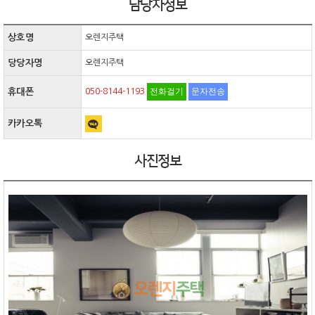
담당자정보
상호명
오렌지주택
당당자명
오렌지주택
전화걸기
문자전송
휴대폰
050-8144-1193
카카오톡
사진정보