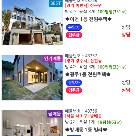
매물번호 - 43758
BEST
[경기 이천시] 신둔면
방 4개
|
욕실 3개
|
100
평형(
331
㎡)
🍁이천 1등 전원주택🍁
상담
분양가
상담
입주금
매물번호 - 43757
인기매물
[경기 광주시] 신현동
방 4개
|
욕실 3개
|
100
평형(
331
㎡)
🍁광주1등 전원주택🍁
상담
분양가
상담
입주금
매물번호 - 43756
급매물
[서울 서초구] 방배동
방 2개
|
욕실 1개
|
19
평형(
63
㎡)
🍁방배동 1등 빌라🍁