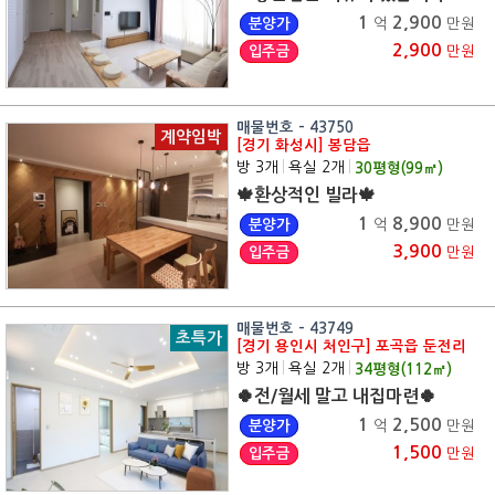
1
2,900
분양가
억
만원
2,900
입주금
만원
매물번호 - 43750
계약임박
[경기 화성시] 봉담읍
방 3개
|
욕실 2개
|
30
평형(
99
㎡)
🍁환상적인 빌라🍁
1
8,900
분양가
억
만원
3,900
입주금
만원
매물번호 - 43749
초특가
[경기 용인시 처인구] 포곡읍 둔전리
방 3개
|
욕실 2개
|
34
평형(
112
㎡)
🍀전/월세 말고 내집마련🍀
1
2,500
분양가
억
만원
1,500
입주금
만원