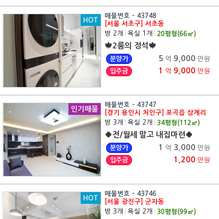
매물번호 - 43748
HOT
[서울 서초구] 서초동
방 2개
|
욕실 1개
|
20
평형(
66
㎡)
🍁2룸의 정석🍁
5
9,000
분양가
억
만원
1
9,000
입주금
억
만원
매물번호 - 43747
인기매물
[경기 용인시 처인구] 포곡읍 삼계리
방 3개
|
욕실 2개
|
34
평형(
112
㎡)
🍀전/월세 말고 내집마련🍀
1
3,000
분양가
억
만원
1,200
입주금
만원
매물번호 - 43746
HOT
[서울 광진구] 군자동
방 3개
|
욕실 2개
|
30
평형(
99
㎡)