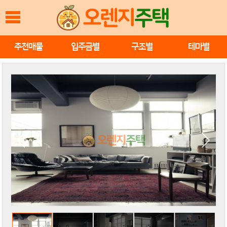
추천매물
입주금별
구조별
테마별