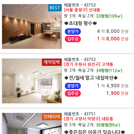
매물번호 - 43753
BEST
[서울 중랑구] 신내동
방 3개
|
욕실 2개
|
33
평형(
109
㎡)
🍁초대형 평수🍁
4
8,000
분양가
억
만원
1
8,000
입주금
억
만원
매물번호 - 43752
계약임박
[경기 수원시 권선구] 고색동
방 3개
|
욕실 2개
|
34
평형(
112
㎡)
🍀전/월세 말고 내집마련🍀
1
4,900
분양가
억
만원
1,900
입주금
만원
매물번호 - 43751
인테리어
[경기 고양시 덕양구] 내유동
방 3개
|
욕실 2개
|
30
평형(
99
㎡)
🍁좋은집은 이유가 있습니다🍁