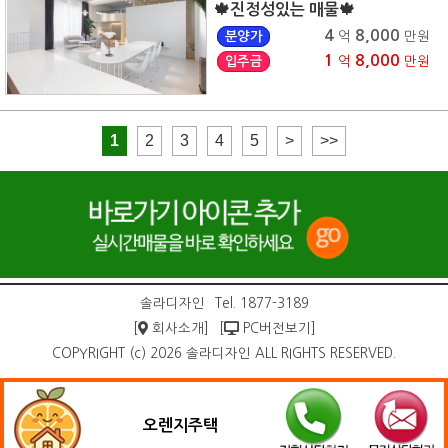
🍁진정성있는 매물🍁
4
8,000
분양가
억
만원
1
8,000
입주금
억
만원
1
2
3
4
5
>
>>
솔라디자인
Tel. 1877-3189
[
회사소개]
[
PC버전보기]
COPYRIGHT (c) 2026 솔라디자인 ALL RIGHTS RESERVED.
오렌지주택