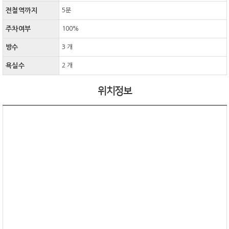
전철역까지
5분
주차여부
100%
방수
3 개
욕실수
2 개
위치정보