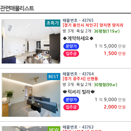
관련매물리스트
매물번호 - 43765
초특가
[경기 용인시 처인구] 양지면 양지리
방 3개
|
욕실 2개
|
36
평형(
119
㎡)
🍀계약하세요🍀
1
5,000
분양가
억
만원
1,500
입주금
만원
매물번호 - 43764
BEST
[경기 광주시] 신현동
방 3개
|
욕실 2개
|
30
평형(
99
㎡)
🍁럭셔리 빌라🍁
1
9,000
분양가
억
만원
2,000
입주금
만원
매물번호 - 43763
NEW