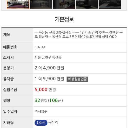
기본정보
┼ 독산동 신축 3룸+2욕실 ┼→ 4인가족 강력 추천→ 잘빠진 구
제목
조 정남향→ 독산역 도보 5분거리< 24시간 친철 상담 OK >
매물번호
10709
소재지
서울 금천구 독산동
2
4,900
분양가
억
만원
1
9,900
융자금
억
만원
예상월불입금
5,000
실입주금
만원
32
106
평형
평형(
㎡)
입주일자
즉시입주
1호선
지하철
독산역