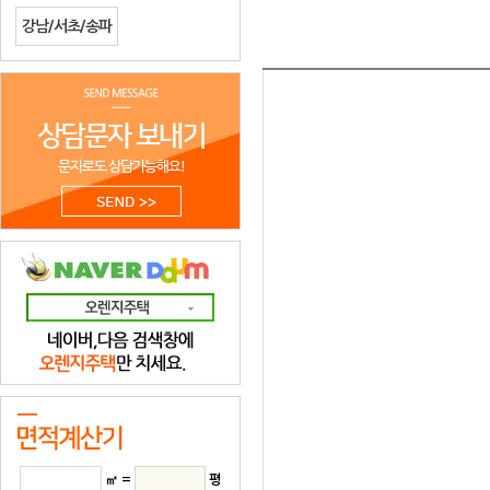
강남/서초/송파
㎡ =
평