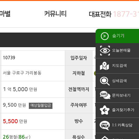
마별
커뮤니티
1877-3
대표전화
숨기기
오늘본매물
10739
입주일자
즉시입주
지도검색
서울 구로구 가리봉동
지하철
7호선
남구로역
상세검색
1
5,000
전철역까지
10분
억
만원
문자보내기
9,500
주차여부
100%
만원
예상월불입금
즐겨찾기추가
5,500
방수
2 개
만원
1:1 카톡상담
26
86
평형(
㎡)
욕실수
1 개