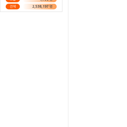
전체
2,538,197
명