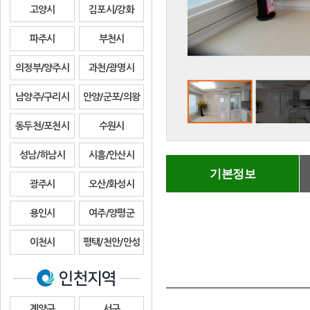
고양시
김포시/강화
파주시
부천시
의정부/양주시
과천/광명시
남양주/구리시
안양/군포/의왕
동두천/포천시
수원시
성남/하남시
시흥/안산시
기본정보
광주시
오산/화성시
용인시
여주/양평군
이천시
평택/천안/안성
계양구
서구