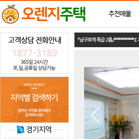
추천매물
『남구로역 특급 2룸』‡‡‡‡‡‡‡‡‡‡‡
1877-3189