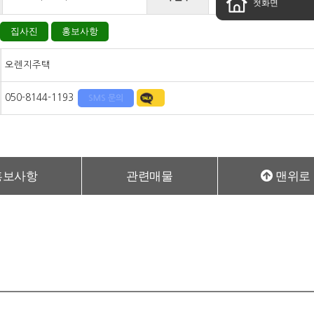
첫화면
집사진
홍보사항
오렌지주택
050-8144-1193
SMS 문의
홍보사항
관련매물
맨위로