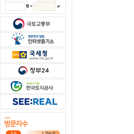
평 =
㎡
오늘
1,756
명