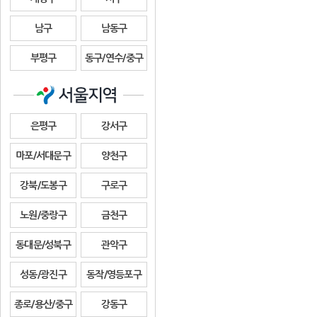
남구
남동구
부평구
동구/연수/중구
은평구
강서구
마포/서대문구
양천구
강북/도봉구
구로구
노원/중랑구
금천구
동대문/성북구
관악구
성동/광진구
동작/영등포구
종로/용산/중구
강동구