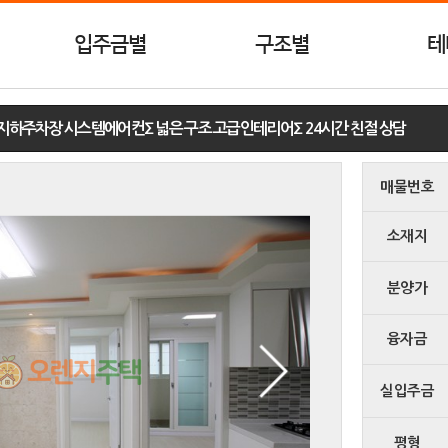
입주금별
구조별
테
‡‡‡‡‡‡‡‡‡∑ 지하주차장 시스템에어컨∑ 넓은 구조 고급인테리어∑ 24시간 친절 상담
매물번호
소재지
분양가
융자금
실입주금
평형