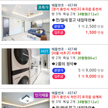
매물번호 - 43749
초특가
[경기 용인시 처인구] 포곡읍 둔전리
방 3개
|
욕실 2개
|
34
평형(
112
㎡)
🍀전/월세 말고 내집마련🍀
1
2,500
분양가
억
만원
1,500
입주금
만원
매물번호 - 43748
HOT
[서울 서초구] 서초동
방 2개
|
욕실 1개
|
20
평형(
66
㎡)
🍁2룸의 정석🍁
5
9,000
분양가
억
만원
1
9,000
입주금
억
만원
매물번호 - 43747
인기매물
[경기 용인시 처인구] 포곡읍 삼계리
방 3개
|
욕실 2개
|
34
평형(
112
㎡)
🍀전/월세 말고 내집마련🍀