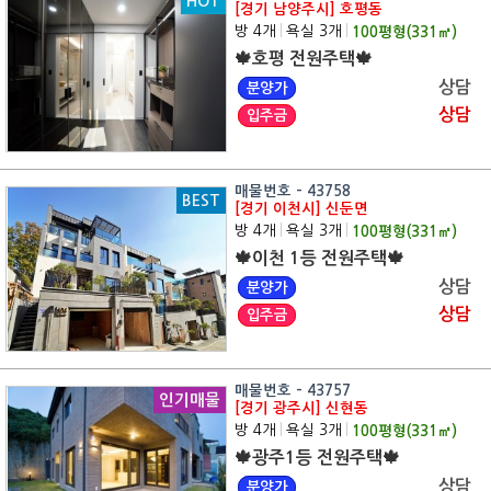
HOT
[경기 남양주시] 호평동
방 4개
|
욕실 3개
|
100
평형(
331
㎡)
🍁호평 전원주택🍁
상담
분양가
상담
입주금
매물번호 - 43758
BEST
[경기 이천시] 신둔면
방 4개
|
욕실 3개
|
100
평형(
331
㎡)
🍁이천 1등 전원주택🍁
상담
분양가
상담
입주금
매물번호 - 43757
인기매물
[경기 광주시] 신현동
방 4개
|
욕실 3개
|
100
평형(
331
㎡)
🍁광주1등 전원주택🍁
상담
분양가