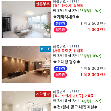
매물번호 - 43754
신혼부부
[경기 양주시] 회정동
방 3개
|
욕실 2개
|
36
평형(
119
㎡)
🍀계약하세요🍀
1
3,600
분양가
억
만원
1,000
입주금
만원
매물번호 - 43753
BEST
[서울 중랑구] 신내동
방 3개
|
욕실 2개
|
33
평형(
109
㎡)
🍁초대형 평수🍁
4
8,000
분양가
억
만원
1
8,000
입주금
억
만원
매물번호 - 43752
계약임박
[경기 수원시 권선구] 고색동
방 3개
|
욕실 2개
|
34
평형(
112
㎡)
🍀전/월세 말고 내집마련🍀