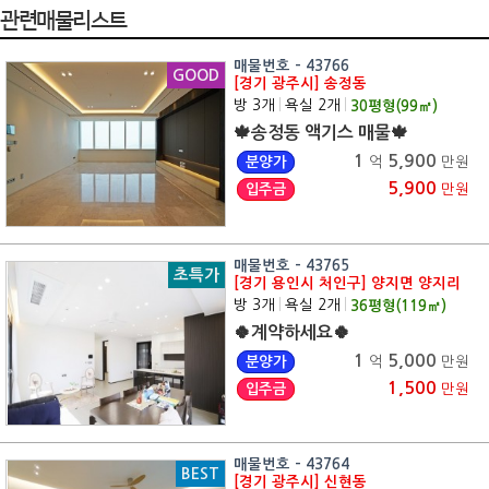
관련매물리스트
매물번호 - 43766
GOOD
[경기 광주시] 송정동
방 3개
|
욕실 2개
|
30
평형(
99
㎡)
🍁송정동 액기스 매물🍁
1
5,900
분양가
억
만원
5,900
입주금
만원
매물번호 - 43765
초특가
[경기 용인시 처인구] 양지면 양지리
방 3개
|
욕실 2개
|
36
평형(
119
㎡)
🍀계약하세요🍀
1
5,000
분양가
억
만원
1,500
입주금
만원
매물번호 - 43764
BEST
[경기 광주시] 신현동