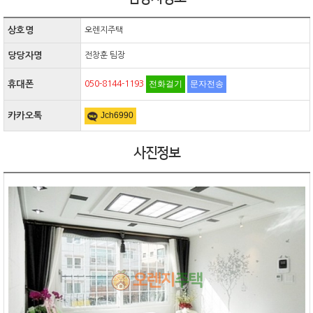
상호명
오렌지주택
당당자명
전창훈 팀장
전화걸기
문자전송
휴대폰
050-8144-1193
Jch6990
카카오톡
사진정보