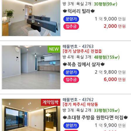
방 3개
|
욕실 2개
|
30
평형(
99
㎡)
🍁럭셔리 빌라🍁
1
9,000
분양가
억
만원
2,000
입주금
만원
매물번호 - 43763
NEW
[경기 남양주시] 진접읍
방 4개
|
욕실 3개
|
48
평형(
159
㎡)
🍁복층 집에서 살자🍁
2
9,800
분양가
억
만원
6,000
입주금
만원
매물번호 - 43762
계약임박
[경기 파주시] 야당동
방 3개
|
욕실 2개
|
33
평형(
109
㎡)
🍁초대형 주방을 원한다면 이집🍁
1
9,900
분양가
억
만원