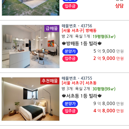
상담
입주금
매물번호 - 43756
급매물
[서울 서초구] 방배동
방 2개
|
욕실 1개
|
19
평형(
63
㎡)
🍁방배동 1등 빌라🍁
5
9,000
분양가
억
만원
2
9,000
입주금
억
만원
매물번호 - 43755
추천매물
[서울 서초구] 서초동
방 3개
|
욕실 2개
|
30
평형(
99
㎡)
🍁서초동 1등 빌라🍁
9
8,000
분양가
억
만원
4
8,000
입주금
억
만원