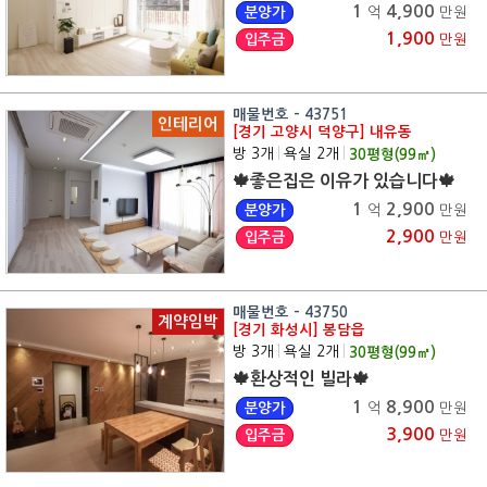
1
4,900
분양가
억
만원
1,900
입주금
만원
매물번호 - 43751
인테리어
[경기 고양시 덕양구] 내유동
방 3개
|
욕실 2개
|
30
평형(
99
㎡)
🍁좋은집은 이유가 있습니다🍁
1
2,900
분양가
억
만원
2,900
입주금
만원
매물번호 - 43750
계약임박
[경기 화성시] 봉담읍
방 3개
|
욕실 2개
|
30
평형(
99
㎡)
🍁환상적인 빌라🍁
1
8,900
분양가
억
만원
3,900
입주금
만원