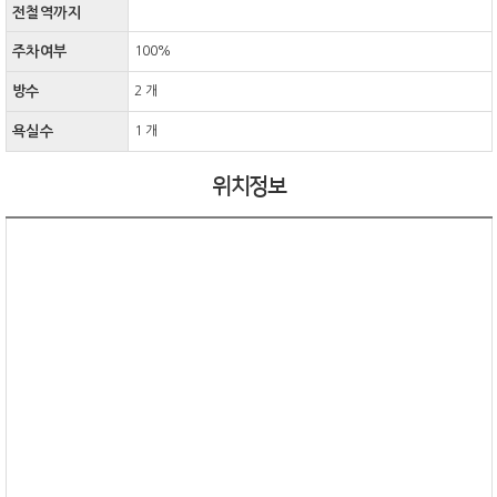
전철역까지
주차여부
100%
방수
2 개
욕실수
1 개
위치정보