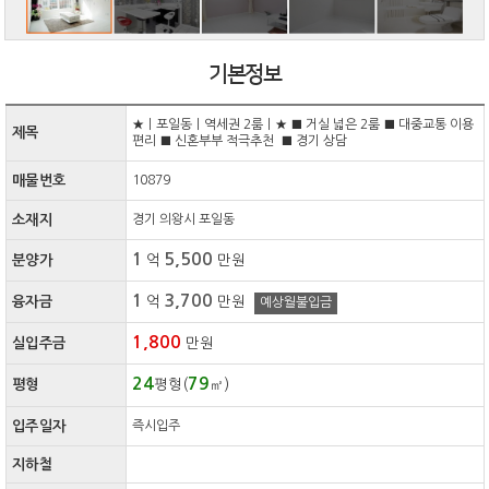
기본정보
★ㅣ포일동ㅣ역세권 2룸ㅣ★ ■ 거실 넓은 2룸 ■ 대중교통 이용
제목
편리 ■ 신혼부부 적극추천 ■ 경기 상담
매물번호
10879
소재지
경기 의왕시 포일동
1
5,500
분양가
억
만원
1
3,700
융자금
억
만원
예상월불입금
1,800
실입주금
만원
24
79
평형
평형(
㎡)
입주일자
즉시입주
지하철