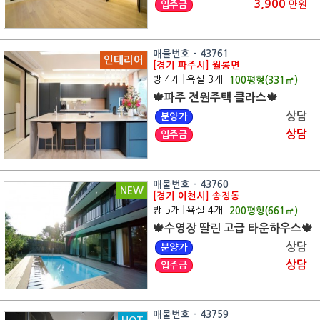
3,900
입주금
만원
매물번호 - 43761
인테리어
[경기 파주시] 월롱면
방 4개
|
욕실 3개
|
100
평형(
331
㎡)
🍁파주 전원주택 클라스🍁
상담
분양가
상담
입주금
매물번호 - 43760
NEW
[경기 이천시] 송정동
방 5개
|
욕실 4개
|
200
평형(
661
㎡)
🍁수영장 딸린 고급 타운하우스🍁
상담
분양가
상담
입주금
매물번호 - 43759