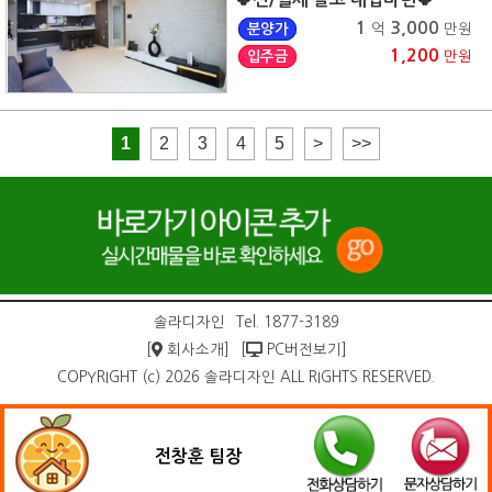
1
3,000
분양가
억
만원
1,200
입주금
만원
1
2
3
4
5
>
>>
솔라디자인
Tel. 1877-3189
[
회사소개]
[
PC버전보기]
COPYRIGHT (c) 2026 솔라디자인 ALL RIGHTS RESERVED.
전창훈 팀장