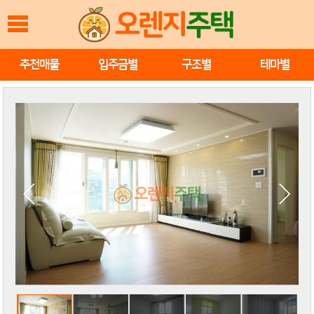
추천매물
입주금별
구조별
테마별