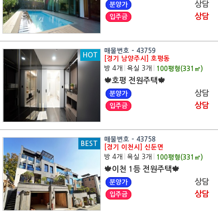
상담
분양가
상담
입주금
매물번호 - 43759
HOT
[경기 남양주시] 호평동
방 4개
|
욕실 3개
|
100
평형(
331
㎡)
🍁호평 전원주택🍁
상담
분양가
상담
입주금
매물번호 - 43758
BEST
[경기 이천시] 신둔면
방 4개
|
욕실 3개
|
100
평형(
331
㎡)
🍁이천 1등 전원주택🍁
상담
분양가
상담
입주금