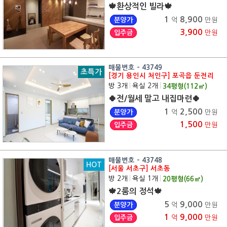
🍁환상적인 빌라🍁
1
8,900
분양가
억
만원
3,900
입주금
만원
매물번호 - 43749
초특가
[경기 용인시 처인구] 포곡읍 둔전리
방 3개
|
욕실 2개
|
34
평형(
112
㎡)
🍀전/월세 말고 내집마련🍀
1
2,500
분양가
억
만원
1,500
입주금
만원
매물번호 - 43748
HOT
[서울 서초구] 서초동
방 2개
|
욕실 1개
|
20
평형(
66
㎡)
🍁2룸의 정석🍁
5
9,000
분양가
억
만원
1
9,000
입주금
억
만원