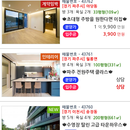
매물번호 - 43762
계약임박
[경기 파주시] 야당동
방 3개
|
욕실 2개
|
33
평형(
109
㎡)
🍁초대형 주방을 원한다면 이집🍁
1
9,900
분양가
억
만원
3,900
입주금
만원
매물번호 - 43761
인테리어
[경기 파주시] 월롱면
방 4개
|
욕실 3개
|
100
평형(
331
㎡)
🍁파주 전원주택 클라스🍁
상담
분양가
상담
입주금
매물번호 - 43760
NEW
[경기 이천시] 송정동
방 5개
|
욕실 4개
|
200
평형(
661
㎡)
🍁수영장 딸린 고급 타운하우스🍁