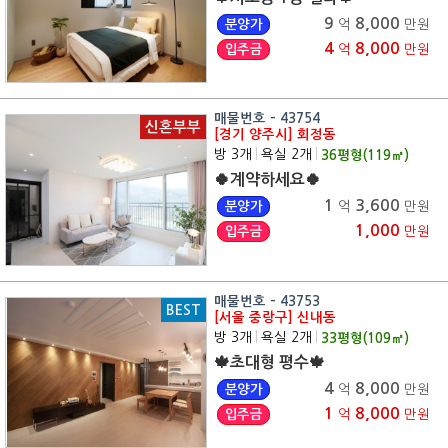
9
8,000
분양가
억
만원
4
8,000
입주금
억
만원
매물번호 - 43754
신혼부부
[경기 양주시] 회정동
방 3개
|
욕실 2개
|
36
평형(
119
㎡)
🍀계약하세요🍀
1
3,600
분양가
억
만원
1,000
입주금
만원
매물번호 - 43753
BEST
[서울 중랑구] 신내동
방 3개
|
욕실 2개
|
33
평형(
109
㎡)
🍁초대형 평수🍁
4
8,000
분양가
억
만원
1
8,000
입주금
억
만원