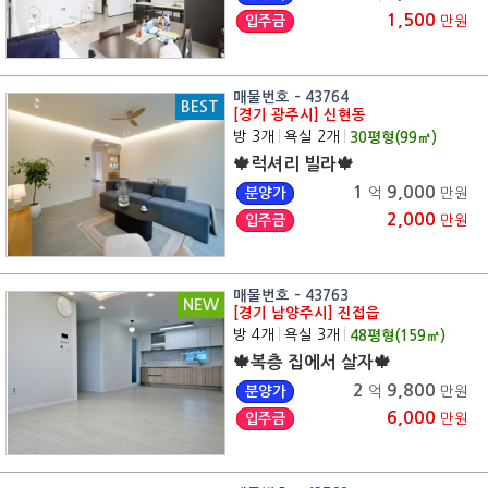
1,500
입주금
만원
매물번호 - 43764
BEST
[경기 광주시] 신현동
방 3개
|
욕실 2개
|
30
평형(
99
㎡)
🍁럭셔리 빌라🍁
1
9,000
분양가
억
만원
2,000
입주금
만원
매물번호 - 43763
NEW
[경기 남양주시] 진접읍
방 4개
|
욕실 3개
|
48
평형(
159
㎡)
🍁복층 집에서 살자🍁
2
9,800
분양가
억
만원
6,000
입주금
만원