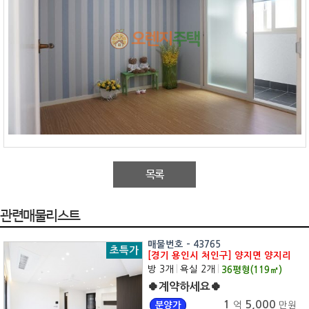
목록
관련매물리스트
매물번호 - 43765
초특가
[경기 용인시 처인구] 양지면 양지리
방 3개
|
욕실 2개
|
36
평형(
119
㎡)
🍀계약하세요🍀
1
5,000
분양가
억
만원