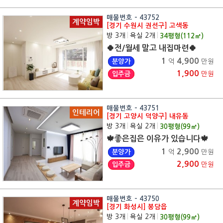
매물번호 - 43752
계약임박
[경기 수원시 권선구] 고색동
방 3개
|
욕실 2개
|
34
평형(
112
㎡)
🍀전/월세 말고 내집마련🍀
1
4,900
분양가
억
만원
1,900
입주금
만원
매물번호 - 43751
인테리어
[경기 고양시 덕양구] 내유동
방 3개
|
욕실 2개
|
30
평형(
99
㎡)
🍁좋은집은 이유가 있습니다🍁
1
2,900
분양가
억
만원
2,900
입주금
만원
매물번호 - 43750
계약임박
[경기 화성시] 봉담읍
방 3개
|
욕실 2개
|
30
평형(
99
㎡)