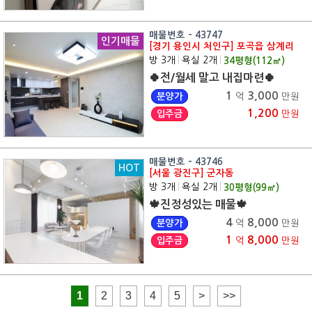
매물번호 - 43747
인기매물
[경기 용인시 처인구] 포곡읍 삼계리
방 3개
|
욕실 2개
|
34
평형(
112
㎡)
🍀전/월세 말고 내집마련🍀
1
3,000
분양가
억
만원
1,200
입주금
만원
매물번호 - 43746
HOT
[서울 광진구] 군자동
방 3개
|
욕실 2개
|
30
평형(
99
㎡)
🍁진정성있는 매물🍁
4
8,000
분양가
억
만원
1
8,000
입주금
억
만원
1
2
3
4
5
>
>>