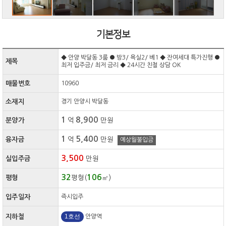
기본정보
◆ 안양 박달동 3룸 ● 방3/ 욕실2/ 베1 ◆ 잔여세대 특가진행 ●
제목
최저 입주금/ 최저 금리 ◆ 24시간 친철 상담 OK
매물번호
10960
소재지
경기 안양시 박달동
1
8,900
분양가
억
만원
1
5,400
융자금
억
만원
예상월불입금
3,500
실입주금
만원
32
106
평형
평형(
㎡)
입주일자
즉시입주
1호선
지하철
안양역