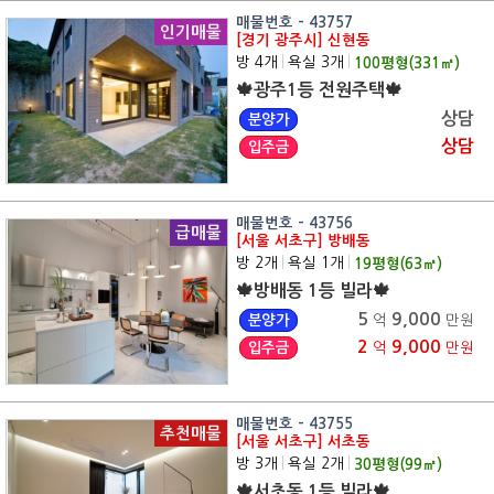
매물번호 - 43757
인기매물
[경기 광주시] 신현동
방 4개
|
욕실 3개
|
100
평형(
331
㎡)
🍁광주1등 전원주택🍁
상담
분양가
상담
입주금
매물번호 - 43756
급매물
[서울 서초구] 방배동
방 2개
|
욕실 1개
|
19
평형(
63
㎡)
🍁방배동 1등 빌라🍁
5
9,000
분양가
억
만원
2
9,000
입주금
억
만원
매물번호 - 43755
추천매물
[서울 서초구] 서초동
방 3개
|
욕실 2개
|
30
평형(
99
㎡)
🍁서초동 1등 빌라🍁