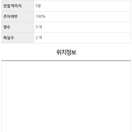
전철역까지
5분
주차여부
100%
방수
3 개
욕실수
2 개
위치정보