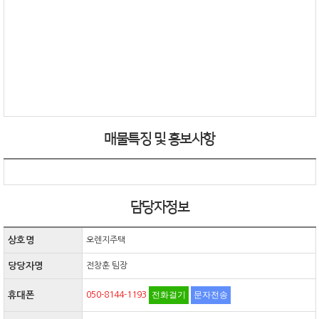
매물특징 및 홍보사항
담당자정보
상호명
오렌지주택
당당자명
전창훈 팀장
전화걸기
문자전송
휴대폰
050-8144-1193