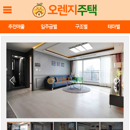
추천매물
입주금별
구조별
테마별