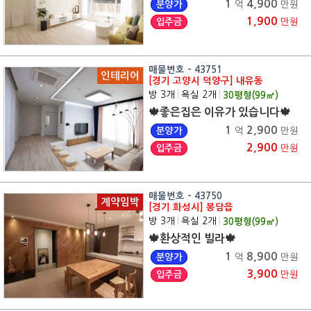
1
4,900
분양가
억
만원
1,900
입주금
만원
매물번호 - 43751
인테리어
[경기 고양시 덕양구] 내유동
방 3개
|
욕실 2개
|
30
평형(
99
㎡)
🍁좋은집은 이유가 있습니다🍁
1
2,900
분양가
억
만원
2,900
입주금
만원
매물번호 - 43750
계약임박
[경기 화성시] 봉담읍
방 3개
|
욕실 2개
|
30
평형(
99
㎡)
🍁환상적인 빌라🍁
1
8,900
분양가
억
만원
3,900
입주금
만원