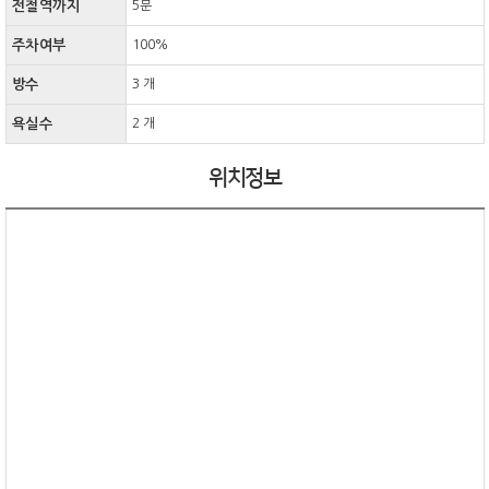
전철역까지
5분
주차여부
100%
방수
3 개
욕실수
2 개
위치정보