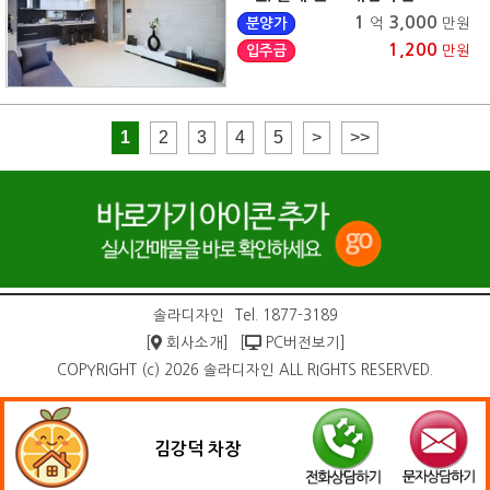
1
3,000
분양가
억
만원
1,200
입주금
만원
1
2
3
4
5
>
>>
솔라디자인
Tel. 1877-3189
[
회사소개]
[
PC버전보기]
COPYRIGHT (c) 2026 솔라디자인 ALL RIGHTS RESERVED.
김강덕 차장