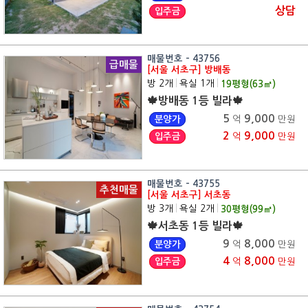
상담
입주금
매물번호 - 43756
급매물
[서울 서초구] 방배동
방 2개
|
욕실 1개
|
19
평형(
63
㎡)
🍁방배동 1등 빌라🍁
5
9,000
분양가
억
만원
2
9,000
입주금
억
만원
매물번호 - 43755
추천매물
[서울 서초구] 서초동
방 3개
|
욕실 2개
|
30
평형(
99
㎡)
🍁서초동 1등 빌라🍁
9
8,000
분양가
억
만원
4
8,000
입주금
억
만원