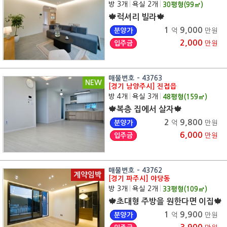
방 3개
|
욕실 2개
|
30
평형(
99
㎡)
🍁럭셔리 빌라🍁
1
9,000
분양가
억
만원
2,000
입주금
만원
매물번호 - 43763
NEW
[경기 남양주시] 진접읍
방 4개
|
욕실 3개
|
48
평형(
159
㎡)
🍁복층 집에서 살자🍁
2
9,800
분양가
억
만원
6,000
입주금
만원
매물번호 - 43762
계약임박
[경기 파주시] 야당동
방 3개
|
욕실 2개
|
33
평형(
109
㎡)
🍁초대형 주방을 원한다면 이집🍁
1
9,900
분양가
억
만원