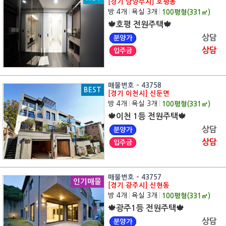
[경기 남양주시] 호평동
방 4개
|
욕실 3개
|
100
평형(
331
㎡)
🍁호평 전원주택🍁
상담
분양가
상담
입주금
매물번호 - 43758
BEST
[경기 이천시] 신둔면
방 4개
|
욕실 3개
|
100
평형(
331
㎡)
🍁이천 1등 전원주택🍁
상담
분양가
상담
입주금
매물번호 - 43757
인기매물
[경기 광주시] 신현동
방 4개
|
욕실 3개
|
100
평형(
331
㎡)
🍁광주1등 전원주택🍁
상담
분양가