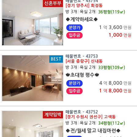
매물번호 - 43754
신혼부부
[경기 양주시] 회정동
방 3개
|
욕실 2개
|
36
평형(
119
㎡)
🍀계약하세요🍀
1
3,600
분양가
억
만원
1,000
입주금
만원
매물번호 - 43753
BEST
[서울 중랑구] 신내동
방 3개
|
욕실 2개
|
33
평형(
109
㎡)
🍁초대형 평수🍁
4
8,000
분양가
억
만원
1
8,000
입주금
억
만원
매물번호 - 43752
계약임박
[경기 수원시 권선구] 고색동
방 3개
|
욕실 2개
|
34
평형(
112
㎡)
🍀전/월세 말고 내집마련🍀