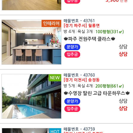
3,900
입주금
만원
매물번호 - 43761
인테리어
[경기 파주시] 월롱면
방 4개
|
욕실 3개
|
100
평형(
331
㎡)
🍁파주 전원주택 클라스🍁
상담
분양가
상담
입주금
매물번호 - 43760
NEW
[경기 이천시] 송정동
방 5개
|
욕실 4개
|
200
평형(
661
㎡)
🍁수영장 딸린 고급 타운하우스🍁
상담
분양가
상담
입주금
매물번호 - 43759
HOT