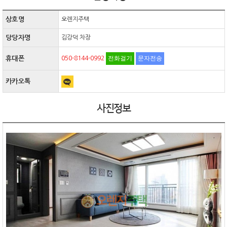
상호명
오렌지주택
당당자명
김강덕 차장
전화걸기
문자전송
휴대폰
050-8144-0992
카카오톡
사진정보