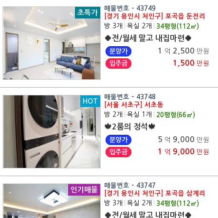
매물번호 - 43749
초특가
[경기 용인시 처인구] 포곡읍 둔전리
방 3개
|
욕실 2개
|
34
평형(
112
㎡)
🍀전/월세 말고 내집마련🍀
1
2,500
분양가
억
만원
1,500
입주금
만원
매물번호 - 43748
HOT
[서울 서초구] 서초동
방 2개
|
욕실 1개
|
20
평형(
66
㎡)
🍁2룸의 정석🍁
5
9,000
분양가
억
만원
1
9,000
입주금
억
만원
매물번호 - 43747
인기매물
[경기 용인시 처인구] 포곡읍 삼계리
방 3개
|
욕실 2개
|
34
평형(
112
㎡)
🍀전/월세 말고 내집마련🍀