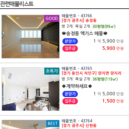
관련매물리스트
매물번호 - 43766
GOOD
[경기 광주시] 송정동
방 3개
|
욕실 2개
|
30
평형(
99
㎡)
🍁송정동 액기스 매물🍁
1
5,900
분양가
억
만원
5,900
입주금
만원
매물번호 - 43765
초특가
[경기 용인시 처인구] 양지면 양지리
방 3개
|
욕실 2개
|
36
평형(
119
㎡)
🍀계약하세요🍀
1
5,000
분양가
억
만원
1,500
입주금
만원
매물번호 - 43764
BEST
[경기 광주시] 신현동