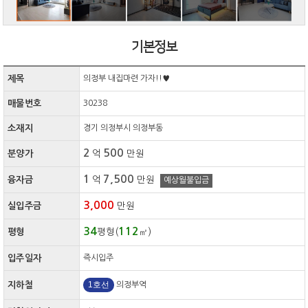
기본정보
제목
의정부 내집마련 가자!!♥
매물번호
30238
소재지
경기 의정부시 의정부동
2
500
분양가
억
만원
1
7,500
융자금
억
만원
예상월불입금
3,000
실입주금
만원
34
112
평형
평형(
㎡)
입주일자
즉시입주
1호선
지하철
의정부역