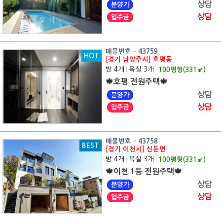
상담
분양가
상담
입주금
매물번호 - 43759
HOT
[경기 남양주시] 호평동
방 4개
|
욕실 3개
|
100
평형(
331
㎡)
🍁호평 전원주택🍁
상담
분양가
상담
입주금
매물번호 - 43758
BEST
[경기 이천시] 신둔면
방 4개
|
욕실 3개
|
100
평형(
331
㎡)
🍁이천 1등 전원주택🍁
상담
분양가
상담
입주금