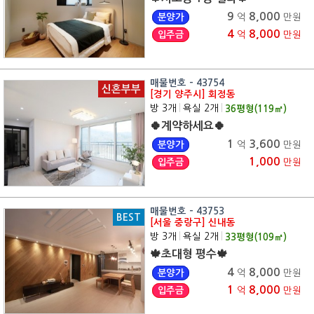
9
8,000
분양가
억
만원
4
8,000
입주금
억
만원
매물번호 - 43754
신혼부부
[경기 양주시] 회정동
방 3개
|
욕실 2개
|
36
평형(
119
㎡)
🍀계약하세요🍀
1
3,600
분양가
억
만원
1,000
입주금
만원
매물번호 - 43753
BEST
[서울 중랑구] 신내동
방 3개
|
욕실 2개
|
33
평형(
109
㎡)
🍁초대형 평수🍁
4
8,000
분양가
억
만원
1
8,000
입주금
억
만원