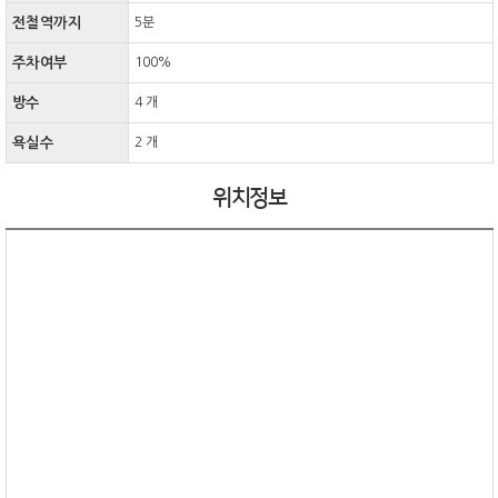
전철역까지
5분
주차여부
100%
방수
4 개
욕실수
2 개
위치정보