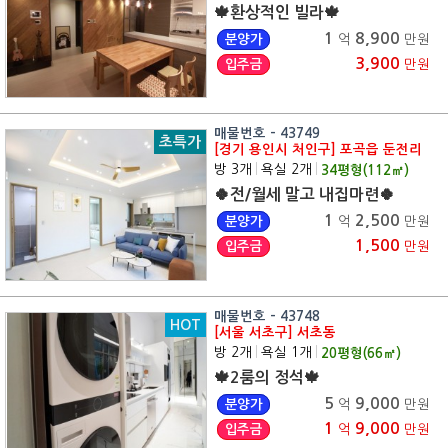
🍁환상적인 빌라🍁
1
8,900
분양가
억
만원
3,900
입주금
만원
매물번호 - 43749
초특가
[경기 용인시 처인구] 포곡읍 둔전리
방 3개
|
욕실 2개
|
34
평형(
112
㎡)
🍀전/월세 말고 내집마련🍀
1
2,500
분양가
억
만원
1,500
입주금
만원
매물번호 - 43748
HOT
[서울 서초구] 서초동
방 2개
|
욕실 1개
|
20
평형(
66
㎡)
🍁2룸의 정석🍁
5
9,000
분양가
억
만원
1
9,000
입주금
억
만원