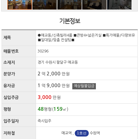
기본정보
●매교동/신축빌라4룸 ■큰방4+넓은거실 ■특가매물/다량보유
제목
■일대일/맞춤 컨설팅■
매물번호
30296
소재지
경기 수원시 팔달구 매교동
2
2,000
분양가
억
만원
1
9,000
융자금
억
만원
예상월불입금
3,000
실입주금
만원
48
159
평형
평형(
㎡)
입주일자
즉시입주
수인분당선
1호선
지하철
매교역 ,
수원역