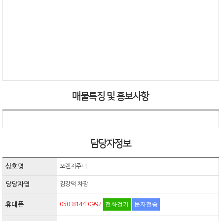
매물특징 및 홍보사항
담당자정보
상호명
오렌지주택
당당자명
김강덕 차장
전화걸기
문자전송
휴대폰
050-8144-0992