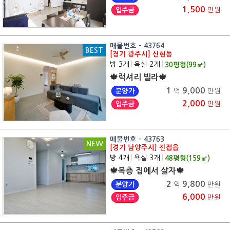
1,500
입주금
만원
매물번호 - 43764
BEST
[경기 광주시] 신현동
방 3개
|
욕실 2개
|
30
평형(
99
㎡)
🍁럭셔리 빌라🍁
1
9,000
분양가
억
만원
2,000
입주금
만원
매물번호 - 43763
NEW
[경기 남양주시] 진접읍
방 4개
|
욕실 3개
|
48
평형(
159
㎡)
🍁복층 집에서 살자🍁
2
9,800
분양가
억
만원
6,000
입주금
만원