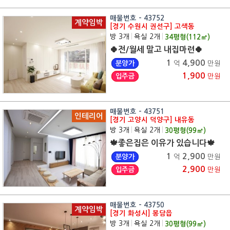
매물번호 - 43752
계약임박
[경기 수원시 권선구] 고색동
방 3개
|
욕실 2개
|
34
평형(
112
㎡)
🍀전/월세 말고 내집마련🍀
1
4,900
분양가
억
만원
1,900
입주금
만원
매물번호 - 43751
인테리어
[경기 고양시 덕양구] 내유동
방 3개
|
욕실 2개
|
30
평형(
99
㎡)
🍁좋은집은 이유가 있습니다🍁
1
2,900
분양가
억
만원
2,900
입주금
만원
매물번호 - 43750
계약임박
[경기 화성시] 봉담읍
방 3개
|
욕실 2개
|
30
평형(
99
㎡)