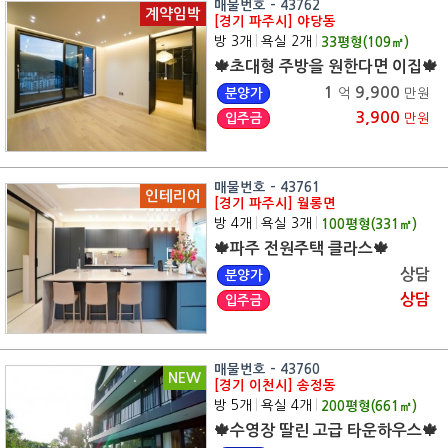
매물번호 - 43762
계약임박
[경기 파주시] 야당동
방 3개
|
욕실 2개
|
33
평형(
109
㎡)
🍁초대형 주방을 원한다면 이집🍁
1
9,900
분양가
억
만원
3,900
입주금
만원
매물번호 - 43761
인테리어
[경기 파주시] 월롱면
방 4개
|
욕실 3개
|
100
평형(
331
㎡)
🍁파주 전원주택 클라스🍁
상담
분양가
상담
입주금
매물번호 - 43760
NEW
[경기 이천시] 송정동
방 5개
|
욕실 4개
|
200
평형(
661
㎡)
🍁수영장 딸린 고급 타운하우스🍁