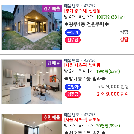
매물번호 - 43757
인기매물
[경기 광주시] 신현동
방 4개
|
욕실 3개
|
100
평형(
331
㎡)
🍁광주1등 전원주택🍁
상담
분양가
상담
입주금
매물번호 - 43756
급매물
[서울 서초구] 방배동
방 2개
|
욕실 1개
|
19
평형(
63
㎡)
🍁방배동 1등 빌라🍁
5
9,000
분양가
억
만원
2
9,000
입주금
억
만원
매물번호 - 43755
추천매물
[서울 서초구] 서초동
방 3개
|
욕실 2개
|
30
평형(
99
㎡)
🍁서초동 1등 빌라🍁