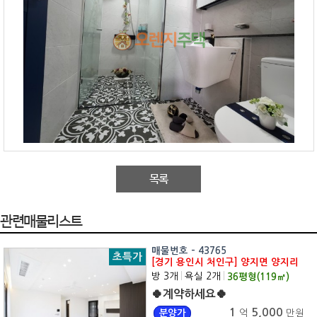
목록
관련매물리스트
매물번호 - 43765
초특가
[경기 용인시 처인구] 양지면 양지리
방 3개
|
욕실 2개
|
36
평형(
119
㎡)
🍀계약하세요🍀
1
5,000
분양가
억
만원