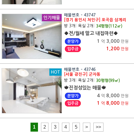
매물번호 - 43747
인기매물
[경기 용인시 처인구] 포곡읍 삼계리
방 3개
|
욕실 2개
|
34
평형(
112
㎡)
🍀전/월세 말고 내집마련🍀
1
3,000
분양가
억
만원
1,200
입주금
만원
매물번호 - 43746
HOT
[서울 광진구] 군자동
방 3개
|
욕실 2개
|
30
평형(
99
㎡)
🍁진정성있는 매물🍁
4
8,000
분양가
억
만원
1
8,000
입주금
억
만원
1
2
3
4
5
>
>>