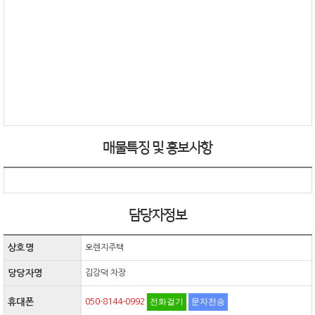
매물특징 및 홍보사항
담당자정보
상호명
오렌지주택
당당자명
김강덕 차장
전화걸기
문자전송
휴대폰
050-8144-0992