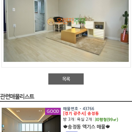
목록
관련매물리스트
매물번호 - 43766
GOOD
[경기 광주시] 송정동
방 3개
|
욕실 2개
|
30
평형(
99
㎡)
🍁송정동 액기스 매물🍁