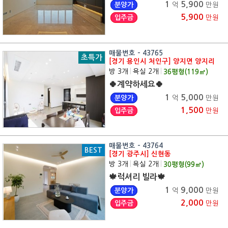
1
5,900
분양가
억
만원
5,900
입주금
만원
매물번호 - 43765
초특가
[경기 용인시 처인구] 양지면 양지리
방 3개
|
욕실 2개
|
36
평형(
119
㎡)
🍀계약하세요🍀
1
5,000
분양가
억
만원
1,500
입주금
만원
매물번호 - 43764
BEST
[경기 광주시] 신현동
방 3개
|
욕실 2개
|
30
평형(
99
㎡)
🍁럭셔리 빌라🍁
1
9,000
분양가
억
만원
2,000
입주금
만원