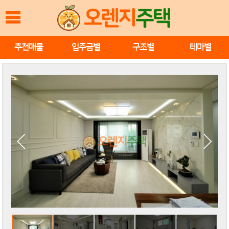
추천매물
입주금별
구조별
테마별