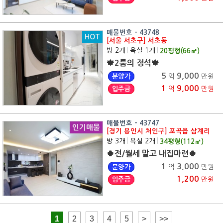
매물번호 - 43748
HOT
[서울 서초구] 서초동
방 2개
|
욕실 1개
|
20
평형(
66
㎡)
🍁2룸의 정석🍁
5
9,000
분양가
억
만원
1
9,000
입주금
억
만원
매물번호 - 43747
인기매물
[경기 용인시 처인구] 포곡읍 삼계리
방 3개
|
욕실 2개
|
34
평형(
112
㎡)
🍀전/월세 말고 내집마련🍀
1
3,000
분양가
억
만원
1,200
입주금
만원
1
2
3
4
5
>
>>