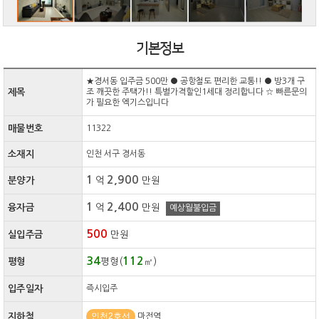
기본정보
★경서동 입주금 500만 ● 공항철도 편리한 교통!! ● 방3개 구
제목
조 깨끗한 주택가!! 특별가격할인1세대 정리합니다 ☆ 빠른문의
가 필요한 엑기스입니다
매물번호
11322
소재지
인천 서구 경서동
1
2,900
분양가
억
만원
1
2,400
융자금
억
만원
예상월불입금
500
실입주금
만원
34
112
평형
평형(
㎡)
입주일자
즉시입주
인천2호선
지하철
마전역