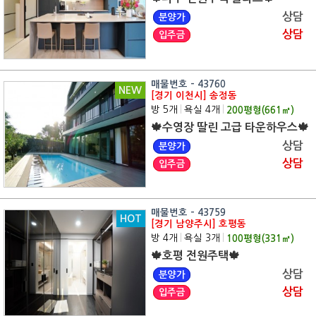
상담
분양가
상담
입주금
매물번호 - 43760
NEW
[경기 이천시] 송정동
방 5개
|
욕실 4개
|
200
평형(
661
㎡)
🍁수영장 딸린 고급 타운하우스🍁
상담
분양가
상담
입주금
매물번호 - 43759
HOT
[경기 남양주시] 호평동
방 4개
|
욕실 3개
|
100
평형(
331
㎡)
🍁호평 전원주택🍁
상담
분양가
상담
입주금