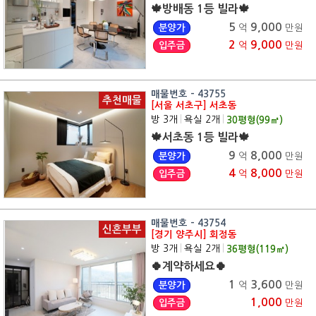
🍁방배동 1등 빌라🍁
5
9,000
분양가
억
만원
2
9,000
입주금
억
만원
매물번호 - 43755
추천매물
[서울 서초구] 서초동
방 3개
|
욕실 2개
|
30
평형(
99
㎡)
🍁서초동 1등 빌라🍁
9
8,000
분양가
억
만원
4
8,000
입주금
억
만원
매물번호 - 43754
신혼부부
[경기 양주시] 회정동
방 3개
|
욕실 2개
|
36
평형(
119
㎡)
🍀계약하세요🍀
1
3,600
분양가
억
만원
1,000
입주금
만원