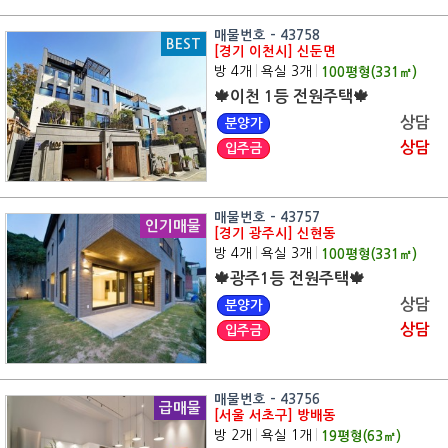
매물번호 - 43758
BEST
[경기 이천시] 신둔면
방 4개
|
욕실 3개
|
100
평형(
331
㎡)
🍁이천 1등 전원주택🍁
상담
분양가
상담
입주금
매물번호 - 43757
인기매물
[경기 광주시] 신현동
방 4개
|
욕실 3개
|
100
평형(
331
㎡)
🍁광주1등 전원주택🍁
상담
분양가
상담
입주금
매물번호 - 43756
급매물
[서울 서초구] 방배동
방 2개
|
욕실 1개
|
19
평형(
63
㎡)