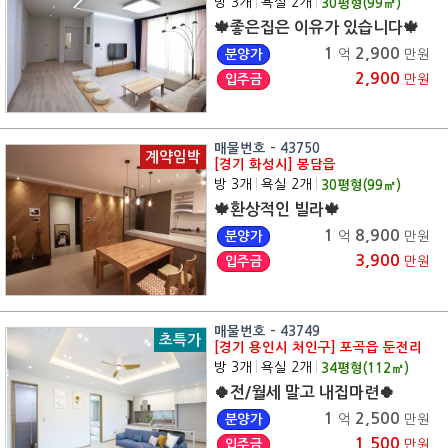
방 3개
|
욕실 2개
|
30
평형(
99
㎡)
🍁좋은집은 이유가 있습니다🍁
1
2,900
분양가
억
만원
2,900
입주금
만원
매물번호 - 43750
계약임박
[경기 화성시] 봉담읍
방 3개
|
욕실 2개
|
30
평형(
99
㎡)
🍁환상적인 빌라🍁
1
8,900
분양가
억
만원
3,900
입주금
만원
매물번호 - 43749
초특가
[경기 용인시 처인구] 포곡읍 둔전리
방 3개
|
욕실 2개
|
34
평형(
112
㎡)
🍀전/월세 말고 내집마련🍀
1
2,500
분양가
억
만원
1,500
입주금
만원