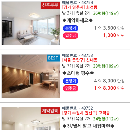
매물번호 - 43754
신혼부부
[경기 양주시] 회정동
방 3개
|
욕실 2개
|
36
평형(
119
㎡)
🍀계약하세요🍀
1
3,600
분양가
억
만원
1,000
입주금
만원
매물번호 - 43753
BEST
[서울 중랑구] 신내동
방 3개
|
욕실 2개
|
33
평형(
109
㎡)
🍁초대형 평수🍁
4
8,000
분양가
억
만원
1
8,000
입주금
억
만원
매물번호 - 43752
계약임박
[경기 수원시 권선구] 고색동
방 3개
|
욕실 2개
|
34
평형(
112
㎡)
🍀전/월세 말고 내집마련🍀