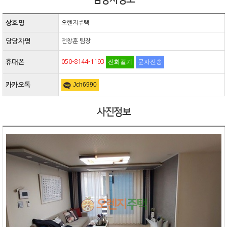
상호명
오렌지주택
당당자명
전창훈 팀장
전화걸기
문자전송
휴대폰
050-8144-1193
Jch6990
카카오톡
사진정보