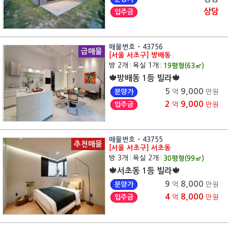
상담
입주금
매물번호 - 43756
급매물
[서울 서초구] 방배동
방 2개
|
욕실 1개
|
19
평형(
63
㎡)
🍁방배동 1등 빌라🍁
5
9,000
분양가
억
만원
2
9,000
입주금
억
만원
매물번호 - 43755
추천매물
[서울 서초구] 서초동
방 3개
|
욕실 2개
|
30
평형(
99
㎡)
🍁서초동 1등 빌라🍁
9
8,000
분양가
억
만원
4
8,000
입주금
억
만원