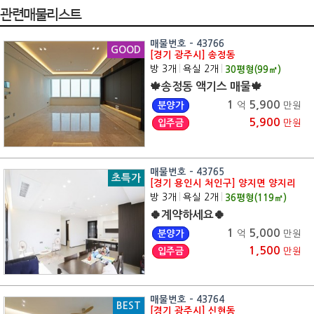
관련매물리스트
매물번호 - 43766
GOOD
[경기 광주시] 송정동
방 3개
|
욕실 2개
|
30
평형(
99
㎡)
🍁송정동 액기스 매물🍁
1
5,900
분양가
억
만원
5,900
입주금
만원
매물번호 - 43765
초특가
[경기 용인시 처인구] 양지면 양지리
방 3개
|
욕실 2개
|
36
평형(
119
㎡)
🍀계약하세요🍀
1
5,000
분양가
억
만원
1,500
입주금
만원
매물번호 - 43764
BEST
[경기 광주시] 신현동