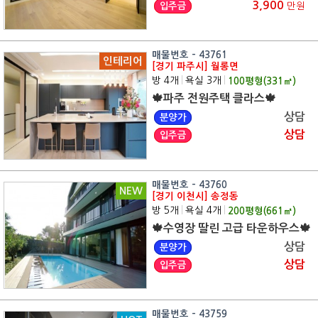
3,900
입주금
만원
매물번호 - 43761
인테리어
[경기 파주시] 월롱면
방 4개
|
욕실 3개
|
100
평형(
331
㎡)
🍁파주 전원주택 클라스🍁
상담
분양가
상담
입주금
매물번호 - 43760
NEW
[경기 이천시] 송정동
방 5개
|
욕실 4개
|
200
평형(
661
㎡)
🍁수영장 딸린 고급 타운하우스🍁
상담
분양가
상담
입주금
매물번호 - 43759