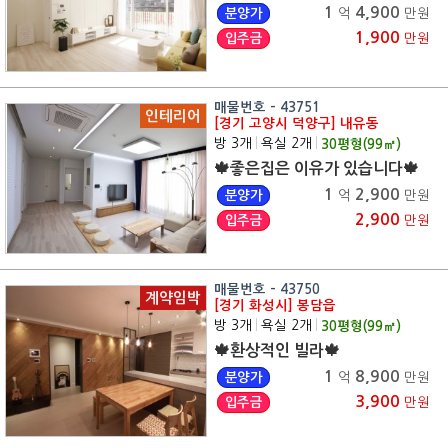
1
4,900
분양가
억
만원
1,900
입주금
만원
매물번호 - 43751
인테리어
[경기 고양시 덕양구] 내유동
방 3개
|
욕실 2개
|
30
평형(
99
㎡)
🍁좋은집은 이유가 있습니다🍁
1
2,900
분양가
억
만원
2,900
입주금
만원
매물번호 - 43750
계약임박
[경기 화성시] 봉담읍
방 3개
|
욕실 2개
|
30
평형(
99
㎡)
🍁환상적인 빌라🍁
1
8,900
분양가
억
만원
3,900
입주금
만원