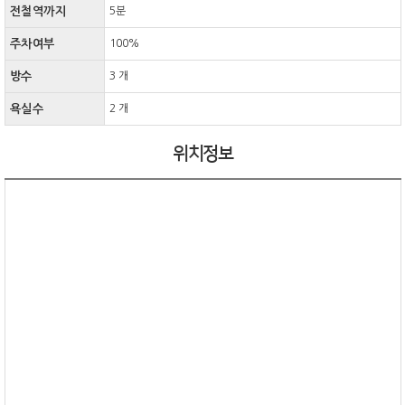
전철역까지
5분
주차여부
100%
방수
3 개
욕실수
2 개
위치정보