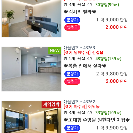
방 3개
|
욕실 2개
|
30
평형(
99
㎡)
🍁럭셔리 빌라🍁
1
9,000
분양가
억
만원
2,000
입주금
만원
매물번호 - 43763
NEW
[경기 남양주시] 진접읍
방 4개
|
욕실 3개
|
48
평형(
159
㎡)
🍁복층 집에서 살자🍁
2
9,800
분양가
억
만원
6,000
입주금
만원
매물번호 - 43762
계약임박
[경기 파주시] 야당동
방 3개
|
욕실 2개
|
33
평형(
109
㎡)
🍁초대형 주방을 원한다면 이집🍁
1
9,900
분양가
억
만원