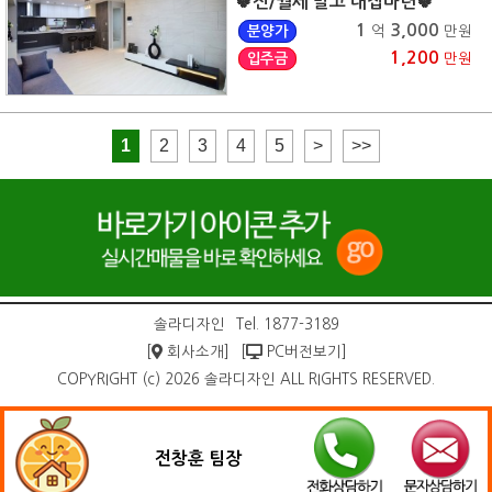
🍀전/월세 말고 내집마련🍀
1
3,000
분양가
억
만원
1,200
입주금
만원
1
2
3
4
5
>
>>
솔라디자인
Tel. 1877-3189
[
회사소개]
[
PC버전보기]
COPYRIGHT (c) 2026 솔라디자인 ALL RIGHTS RESERVED.
전창훈 팀장