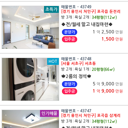
매물번호 - 43749
초특가
[경기 용인시 처인구] 포곡읍 둔전리
방 3개
|
욕실 2개
|
34
평형(
112
㎡)
🍀전/월세 말고 내집마련🍀
1
2,500
분양가
억
만원
1,500
입주금
만원
매물번호 - 43748
HOT
[서울 서초구] 서초동
방 2개
|
욕실 1개
|
20
평형(
66
㎡)
🍁2룸의 정석🍁
5
9,000
분양가
억
만원
1
9,000
입주금
억
만원
매물번호 - 43747
인기매물
[경기 용인시 처인구] 포곡읍 삼계리
방 3개
|
욕실 2개
|
34
평형(
112
㎡)