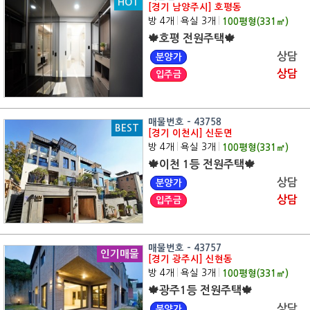
HOT
[경기 남양주시] 호평동
방 4개
|
욕실 3개
|
100
평형(
331
㎡)
🍁호평 전원주택🍁
상담
분양가
상담
입주금
매물번호 - 43758
BEST
[경기 이천시] 신둔면
방 4개
|
욕실 3개
|
100
평형(
331
㎡)
🍁이천 1등 전원주택🍁
상담
분양가
상담
입주금
매물번호 - 43757
인기매물
[경기 광주시] 신현동
방 4개
|
욕실 3개
|
100
평형(
331
㎡)
🍁광주1등 전원주택🍁
상담
분양가