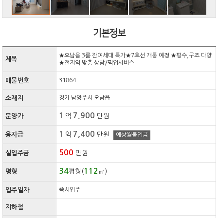
기본정보
★오남읍 3룸 잔여세대 특가★7호선 개통 예정 ★평수,구조 다양
제목
★전지역 맞춤 상담/픽업서비스
매물번호
31864
소재지
경기 남양주시 오남읍
1
7,900
분양가
억
만원
1
7,400
융자금
억
만원
예상월불입금
500
실입주금
만원
34
112
평형
평형(
㎡)
입주일자
즉시입주
지하철