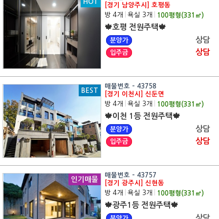
HOT
[경기 남양주시] 호평동
방 4개
|
욕실 3개
|
100
평형(
331
㎡)
🍁호평 전원주택🍁
상담
분양가
상담
입주금
매물번호 - 43758
BEST
[경기 이천시] 신둔면
방 4개
|
욕실 3개
|
100
평형(
331
㎡)
🍁이천 1등 전원주택🍁
상담
분양가
상담
입주금
매물번호 - 43757
인기매물
[경기 광주시] 신현동
방 4개
|
욕실 3개
|
100
평형(
331
㎡)
🍁광주1등 전원주택🍁
상담
분양가