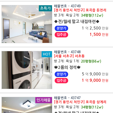
매물번호 - 43749
초특가
[경기 용인시 처인구] 포곡읍 둔전리
방 3개
|
욕실 2개
|
34
평형(
112
㎡)
🍀전/월세 말고 내집마련🍀
1
2,500
분양가
억
만원
1,500
입주금
만원
매물번호 - 43748
HOT
[서울 서초구] 서초동
방 2개
|
욕실 1개
|
20
평형(
66
㎡)
🍁2룸의 정석🍁
5
9,000
분양가
억
만원
1
9,000
입주금
억
만원
매물번호 - 43747
인기매물
[경기 용인시 처인구] 포곡읍 삼계리
방 3개
|
욕실 2개
|
34
평형(
112
㎡)