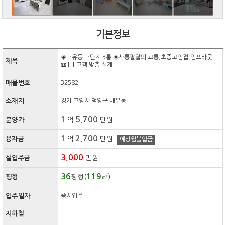
기본정보
◈내유동 대단지 3룸 ◈사통팔달의 교통,초중고인접,인프라굿
제목
☎1:1 고객 맞춤 설계
매물번호
32582
소재지
경기 고양시 덕양구 내유동
1
5,700
분양가
억
만원
1
2,700
융자금
억
만원
예상월불입금
3,000
실입주금
만원
36
119
평형
평형(
㎡)
입주일자
즉시입주
지하철