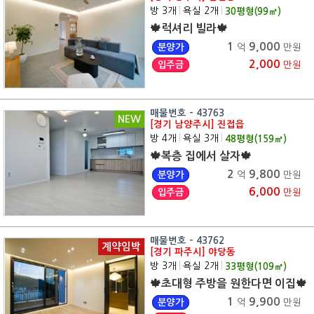
방 3개
|
욕실 2개
|
30
평형(
99
㎡)
🍁럭셔리 빌라🍁
1
9,000
분양가
억
만원
2,000
입주금
만원
매물번호 - 43763
NEW
[경기 남양주시] 진접읍
방 4개
|
욕실 3개
|
48
평형(
159
㎡)
🍁복층 집에서 살자🍁
2
9,800
분양가
억
만원
6,000
입주금
만원
매물번호 - 43762
계약임박
[경기 파주시] 야당동
방 3개
|
욕실 2개
|
33
평형(
109
㎡)
🍁초대형 주방을 원한다면 이집🍁
1
9,900
분양가
억
만원