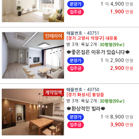
1
4,900
분양가
억
만원
1,900
입주금
만원
매물번호 - 43751
인테리어
[경기 고양시 덕양구] 내유동
방 3개
|
욕실 2개
|
30
평형(
99
㎡)
🍁좋은집은 이유가 있습니다🍁
1
2,900
분양가
억
만원
2,900
입주금
만원
매물번호 - 43750
계약임박
[경기 화성시] 봉담읍
방 3개
|
욕실 2개
|
30
평형(
99
㎡)
🍁환상적인 빌라🍁
1
8,900
분양가
억
만원
3,900
입주금
만원