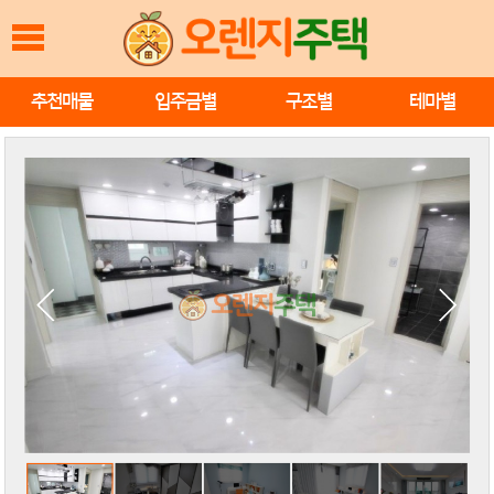
추천매물
입주금별
구조별
테마별