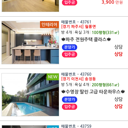
3,900
입주금
만원
매물번호 - 43761
인테리어
[경기 파주시] 월롱면
방 4개
|
욕실 3개
|
100
평형(
331
㎡)
🍁파주 전원주택 클라스🍁
상담
분양가
상담
입주금
매물번호 - 43760
NEW
[경기 이천시] 송정동
방 5개
|
욕실 4개
|
200
평형(
661
㎡)
🍁수영장 딸린 고급 타운하우스🍁
상담
분양가
상담
입주금
매물번호 - 43759