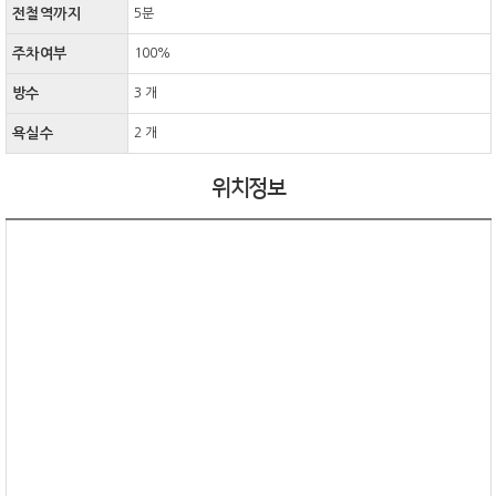
전철역까지
5분
주차여부
100%
방수
3 개
욕실수
2 개
위치정보