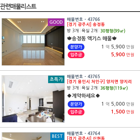
관련매물리스트
매물번호 - 43766
GOOD
[경기 광주시] 송정동
방 3개
|
욕실 2개
|
30
평형(
99
㎡)
🍁송정동 액기스 매물🍁
1
5,900
분양가
억
만원
5,900
입주금
만원
매물번호 - 43765
초특가
[경기 용인시 처인구] 양지면 양지리
방 3개
|
욕실 2개
|
36
평형(
119
㎡)
🍀계약하세요🍀
1
5,000
분양가
억
만원
1,500
입주금
만원
매물번호 - 43764
BEST
[경기 광주시] 신현동