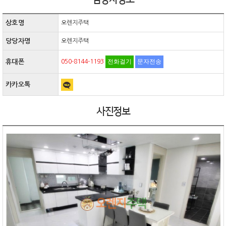
상호명
오렌지주택
당당자명
오렌지주택
전화걸기
문자전송
휴대폰
050-8144-1193
카카오톡
사진정보