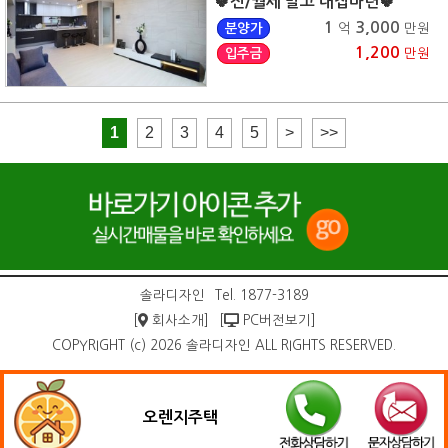
🍀전/월세 말고 내집마련🍀
1
3,000
분양가
억
만원
1,200
입주금
만원
1
2
3
4
5
>
>>
솔라디자인
Tel. 1877-3189
[
회사소개]
[
PC버전보기]
COPYRIGHT (c) 2026 솔라디자인 ALL RIGHTS RESERVED.
오렌지주택