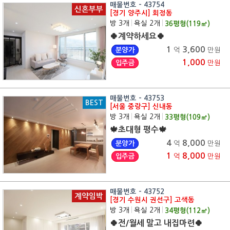
매물번호 - 43754
신혼부부
[경기 양주시] 회정동
방 3개
|
욕실 2개
|
36
평형(
119
㎡)
🍀계약하세요🍀
1
3,600
분양가
억
만원
1,000
입주금
만원
매물번호 - 43753
BEST
[서울 중랑구] 신내동
방 3개
|
욕실 2개
|
33
평형(
109
㎡)
🍁초대형 평수🍁
4
8,000
분양가
억
만원
1
8,000
입주금
억
만원
매물번호 - 43752
계약임박
[경기 수원시 권선구] 고색동
방 3개
|
욕실 2개
|
34
평형(
112
㎡)
🍀전/월세 말고 내집마련🍀