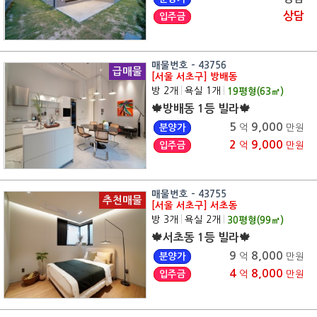
상담
입주금
매물번호 - 43756
급매물
[서울 서초구] 방배동
방 2개
|
욕실 1개
|
19
평형(
63
㎡)
🍁방배동 1등 빌라🍁
5
9,000
분양가
억
만원
2
9,000
입주금
억
만원
매물번호 - 43755
추천매물
[서울 서초구] 서초동
방 3개
|
욕실 2개
|
30
평형(
99
㎡)
🍁서초동 1등 빌라🍁
9
8,000
분양가
억
만원
4
8,000
입주금
억
만원