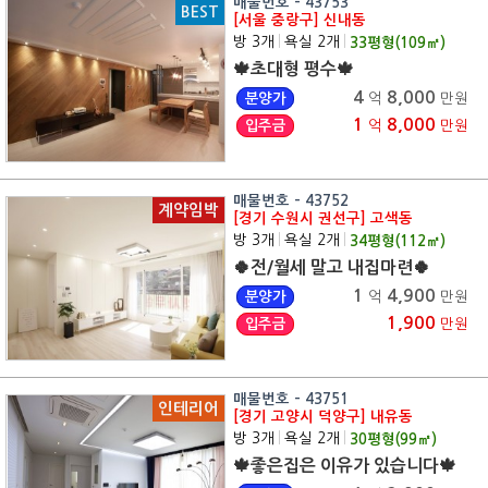
매물번호 - 43753
BEST
[서울 중랑구] 신내동
방 3개
|
욕실 2개
|
33
평형(
109
㎡)
🍁초대형 평수🍁
4
8,000
분양가
억
만원
1
8,000
입주금
억
만원
매물번호 - 43752
계약임박
[경기 수원시 권선구] 고색동
방 3개
|
욕실 2개
|
34
평형(
112
㎡)
🍀전/월세 말고 내집마련🍀
1
4,900
분양가
억
만원
1,900
입주금
만원
매물번호 - 43751
인테리어
[경기 고양시 덕양구] 내유동
방 3개
|
욕실 2개
|
30
평형(
99
㎡)
🍁좋은집은 이유가 있습니다🍁