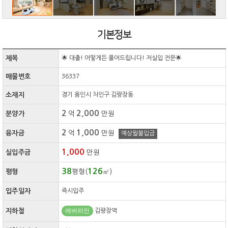
기본정보
제목
🌟 대출! 어떻게든 풀어드립니다! 저실입 전문🌟
매물번호
36337
소재지
경기 용인시 처인구 김량장동
2
2,000
분양가
억
만원
2
1,000
융자금
억
만원
예상월불입금
1,000
실입주금
만원
38
126
평형
평형(
㎡)
입주일자
즉시입주
에버라인
지하철
김량장역