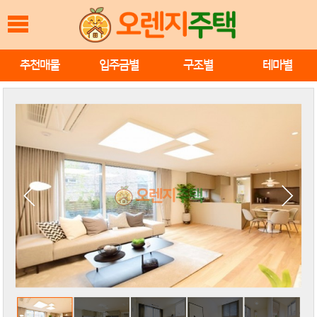
추천매물
입주금별
구조별
테마별