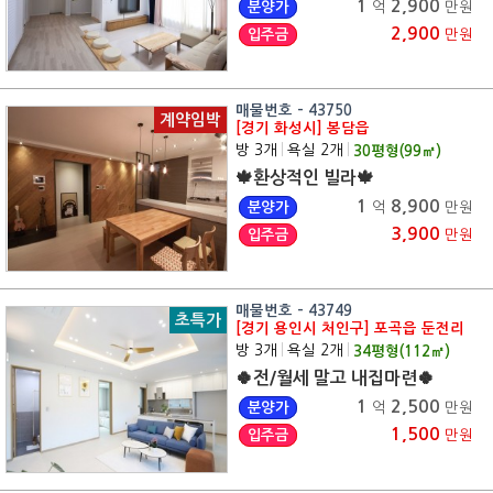
1
2,900
분양가
억
만원
2,900
입주금
만원
매물번호 - 43750
계약임박
[경기 화성시] 봉담읍
방 3개
|
욕실 2개
|
30
평형(
99
㎡)
🍁환상적인 빌라🍁
1
8,900
분양가
억
만원
3,900
입주금
만원
매물번호 - 43749
초특가
[경기 용인시 처인구] 포곡읍 둔전리
방 3개
|
욕실 2개
|
34
평형(
112
㎡)
🍀전/월세 말고 내집마련🍀
1
2,500
분양가
억
만원
1,500
입주금
만원