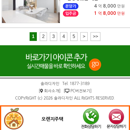
4
8,000
분양가
억
만원
1
8,000
입주금
억
만원
1
2
3
4
5
>
>>
솔라디자인
Tel. 1877-3189
[
회사소개]
[
PC버전보기]
COPYRIGHT (c) 2026 솔라디자인 ALL RIGHTS RESERVED.
오렌지주택