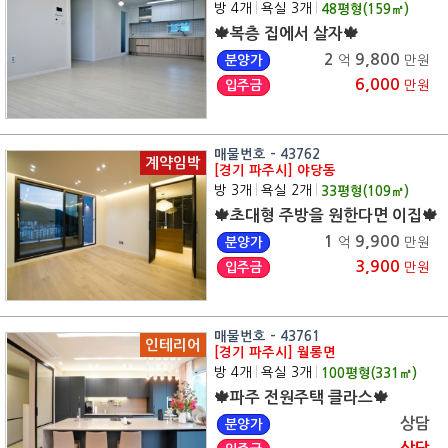
방 4개
|
욕실 3개
|
48
평형(
159
㎡)
🍁복층 집에서 살자🍁
2
9,800
분양가
억
만원
6,000
입주금
만원
매물번호 - 43762
계약임박
[경기 파주시] 야당동
방 3개
|
욕실 2개
|
33
평형(
109
㎡)
🍁초대형 주방을 원한다면 이집🍁
1
9,900
분양가
억
만원
3,900
입주금
만원
매물번호 - 43761
인테리어
[경기 파주시] 월롱면
방 4개
|
욕실 3개
|
100
평형(
331
㎡)
🍁파주 전원주택 클라스🍁
상담
분양가