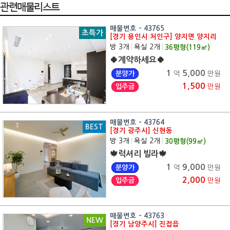
관련매물리스트
매물번호 - 43765
초특가
[경기 용인시 처인구] 양지면 양지리
방 3개
|
욕실 2개
|
36
평형(
119
㎡)
🍀계약하세요🍀
1
5,000
분양가
억
만원
1,500
입주금
만원
매물번호 - 43764
BEST
[경기 광주시] 신현동
방 3개
|
욕실 2개
|
30
평형(
99
㎡)
🍁럭셔리 빌라🍁
1
9,000
분양가
억
만원
2,000
입주금
만원
매물번호 - 43763
NEW
[경기 남양주시] 진접읍