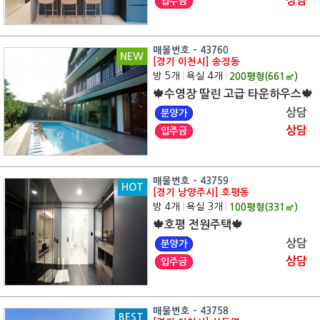
상담
입주금
매물번호 - 43760
NEW
[경기 이천시] 송정동
방 5개
|
욕실 4개
|
200
평형(
661
㎡)
🍁수영장 딸린 고급 타운하우스🍁
상담
분양가
상담
입주금
매물번호 - 43759
HOT
[경기 남양주시] 호평동
방 4개
|
욕실 3개
|
100
평형(
331
㎡)
🍁호평 전원주택🍁
상담
분양가
상담
입주금
매물번호 - 43758
BEST