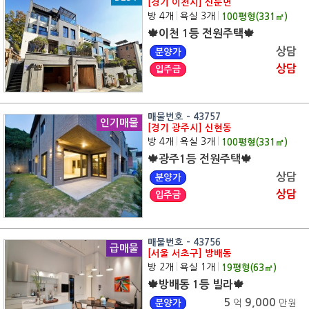
[경기 이천시] 신둔면
방 4개
|
욕실 3개
|
100
평형(
331
㎡)
🍁이천 1등 전원주택🍁
상담
분양가
상담
입주금
매물번호 - 43757
인기매물
[경기 광주시] 신현동
방 4개
|
욕실 3개
|
100
평형(
331
㎡)
🍁광주1등 전원주택🍁
상담
분양가
상담
입주금
매물번호 - 43756
급매물
[서울 서초구] 방배동
방 2개
|
욕실 1개
|
19
평형(
63
㎡)
🍁방배동 1등 빌라🍁
5
9,000
분양가
억
만원