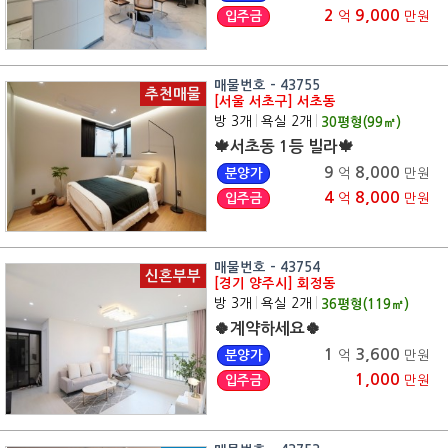
2
9,000
입주금
억
만원
매물번호 - 43755
추천매물
[서울 서초구] 서초동
방 3개
|
욕실 2개
|
30
평형(
99
㎡)
🍁서초동 1등 빌라🍁
9
8,000
분양가
억
만원
4
8,000
입주금
억
만원
매물번호 - 43754
신혼부부
[경기 양주시] 회정동
방 3개
|
욕실 2개
|
36
평형(
119
㎡)
🍀계약하세요🍀
1
3,600
분양가
억
만원
1,000
입주금
만원