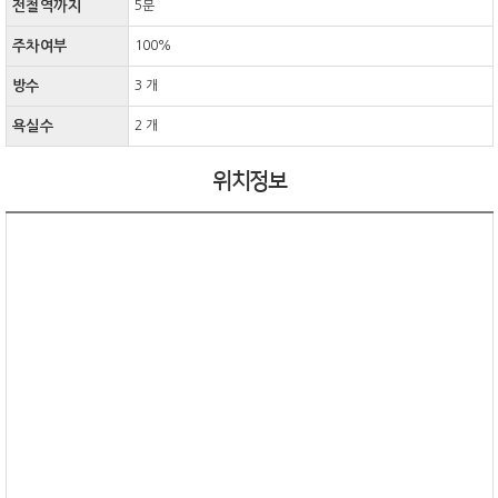
전철역까지
5분
주차여부
100%
방수
3 개
욕실수
2 개
위치정보