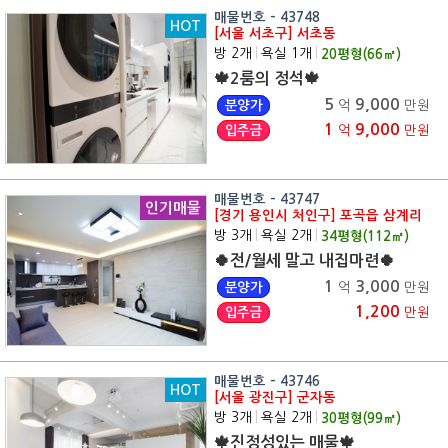
매물번호 - 43748
HOT
[서울 서초구] 서초동
방 2개
|
욕실 1개
|
20
평형(
66
㎡)
🍁2룸의 정석🍁
5
9,000
분양가
억
만원
1
9,000
입주금
억
만원
매물번호 - 43747
인기매물
[경기 용인시 처인구] 포곡읍 삼계리
방 3개
|
욕실 2개
|
34
평형(
112
㎡)
🍀전/월세 말고 내집마련🍀
1
3,000
분양가
억
만원
1,200
입주금
만원
매물번호 - 43746
HOT
[서울 광진구] 군자동
방 3개
|
욕실 2개
|
30
평형(
99
㎡)
🍁진정성있는 매물🍁