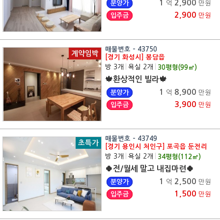
1
2,900
분양가
억
만원
2,900
입주금
만원
매물번호 - 43750
계약임박
[경기 화성시] 봉담읍
방 3개
|
욕실 2개
|
30
평형(
99
㎡)
🍁환상적인 빌라🍁
1
8,900
분양가
억
만원
3,900
입주금
만원
매물번호 - 43749
초특가
[경기 용인시 처인구] 포곡읍 둔전리
방 3개
|
욕실 2개
|
34
평형(
112
㎡)
🍀전/월세 말고 내집마련🍀
1
2,500
분양가
억
만원
1,500
입주금
만원