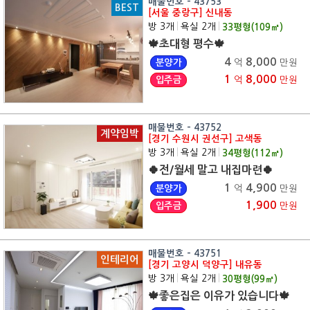
매물번호 - 43753
BEST
[서울 중랑구] 신내동
방 3개
|
욕실 2개
|
33
평형(
109
㎡)
🍁초대형 평수🍁
4
8,000
분양가
억
만원
1
8,000
입주금
억
만원
매물번호 - 43752
계약임박
[경기 수원시 권선구] 고색동
방 3개
|
욕실 2개
|
34
평형(
112
㎡)
🍀전/월세 말고 내집마련🍀
1
4,900
분양가
억
만원
1,900
입주금
만원
매물번호 - 43751
인테리어
[경기 고양시 덕양구] 내유동
방 3개
|
욕실 2개
|
30
평형(
99
㎡)
🍁좋은집은 이유가 있습니다🍁