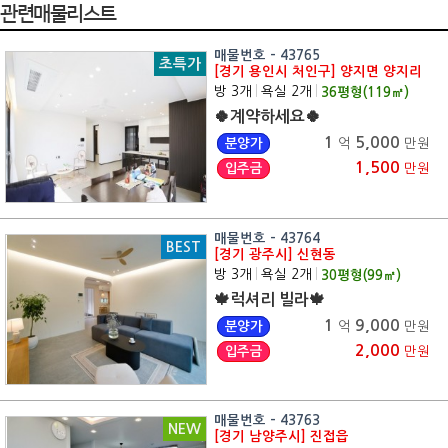
관련매물리스트
매물번호 - 43765
초특가
[경기 용인시 처인구] 양지면 양지리
방 3개
|
욕실 2개
|
36
평형(
119
㎡)
🍀계약하세요🍀
1
5,000
분양가
억
만원
1,500
입주금
만원
매물번호 - 43764
BEST
[경기 광주시] 신현동
방 3개
|
욕실 2개
|
30
평형(
99
㎡)
🍁럭셔리 빌라🍁
1
9,000
분양가
억
만원
2,000
입주금
만원
매물번호 - 43763
NEW
[경기 남양주시] 진접읍