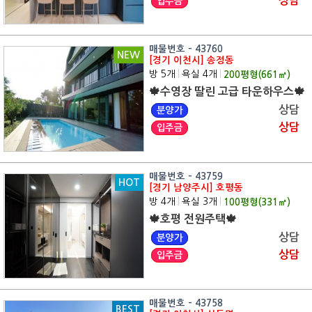
상담
입주금
매물번호 - 43760
NEW
[경기 이천시] 송정동
방 5개
|
욕실 4개
|
200
평형(
661
㎡)
🍁수영장 딸린 고급 타운하우스🍁
상담
분양가
상담
입주금
매물번호 - 43759
HOT
[경기 남양주시] 호평동
방 4개
|
욕실 3개
|
100
평형(
331
㎡)
🍁호평 전원주택🍁
상담
분양가
상담
입주금
매물번호 - 43758
BEST