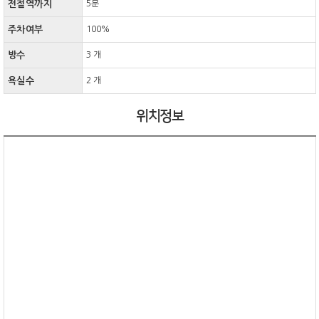
전철역까지
5분
주차여부
100%
방수
3 개
욕실수
2 개
위치정보