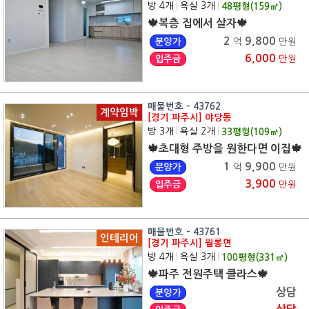
방 4개
|
욕실 3개
|
48
평형(
159
㎡)
🍁복층 집에서 살자🍁
2
9,800
분양가
억
만원
6,000
입주금
만원
매물번호 - 43762
계약임박
[경기 파주시] 야당동
방 3개
|
욕실 2개
|
33
평형(
109
㎡)
🍁초대형 주방을 원한다면 이집🍁
1
9,900
분양가
억
만원
3,900
입주금
만원
매물번호 - 43761
인테리어
[경기 파주시] 월롱면
방 4개
|
욕실 3개
|
100
평형(
331
㎡)
🍁파주 전원주택 클라스🍁
상담
분양가