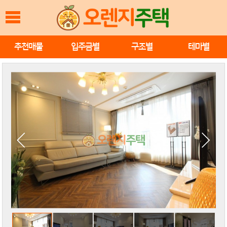
추천매물
입주금별
구조별
테마별