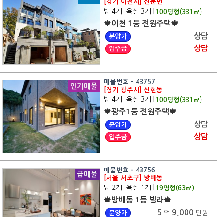
[경기 이천시] 신둔면
방 4개
|
욕실 3개
|
100
평형(
331
㎡)
🍁이천 1등 전원주택🍁
상담
분양가
상담
입주금
매물번호 - 43757
인기매물
[경기 광주시] 신현동
방 4개
|
욕실 3개
|
100
평형(
331
㎡)
🍁광주1등 전원주택🍁
상담
분양가
상담
입주금
매물번호 - 43756
급매물
[서울 서초구] 방배동
방 2개
|
욕실 1개
|
19
평형(
63
㎡)
🍁방배동 1등 빌라🍁
5
9,000
분양가
억
만원