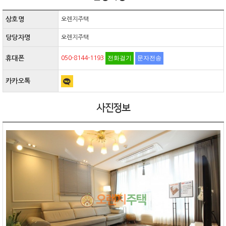
상호명
오렌지주택
당당자명
오렌지주택
전화걸기
문자전송
휴대폰
050-8144-1193
카카오톡
사진정보