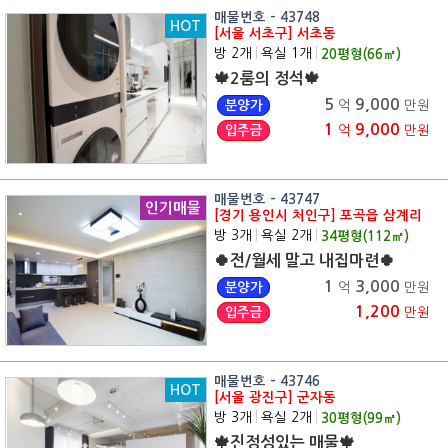
매물번호 - 43748
HOT
[서울 서초구] 서초동
방 2개
|
욕실 1개
|
20
평형(
66
㎡)
🍁2룸의 정석🍁
5
9,000
분양가
억
만원
1
9,000
입주금
억
만원
매물번호 - 43747
인기매물
[경기 용인시 처인구] 포곡읍 삼계리
방 3개
|
욕실 2개
|
34
평형(
112
㎡)
🍀전/월세 말고 내집마련🍀
1
3,000
분양가
억
만원
1,200
입주금
만원
매물번호 - 43746
HOT
[서울 광진구] 군자동
방 3개
|
욕실 2개
|
30
평형(
99
㎡)
🍁진정성있는 매물🍁