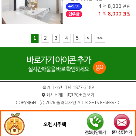
4
8,000
분양가
억
만원
1
8,000
입주금
억
만원
1
2
3
4
5
>
>>
솔라디자인
Tel. 1877-3189
[
회사소개]
[
PC버전보기]
COPYRIGHT (c) 2026 솔라디자인 ALL RIGHTS RESERVED.
오렌지주택