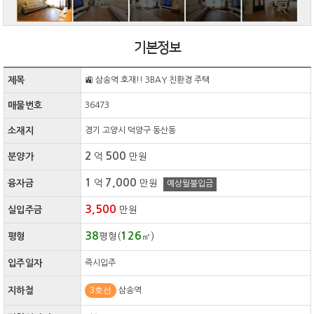
기본정보
제목
🚉 삼송역 호재!! 3BAY 친환경 주택
매물번호
36473
소재지
경기 고양시 덕양구 동산동
2
500
분양가
억
만원
1
7,000
융자금
억
만원
예상월불입금
3,500
실입주금
만원
38
126
평형
평형(
㎡)
입주일자
즉시입주
3호선
지하철
삼송역