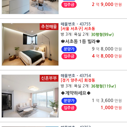
2
9,000
입주금
억
만원
매물번호 - 43755
추천매물
[서울 서초구] 서초동
방 3개
|
욕실 2개
|
30
평형(
99
㎡)
🍁서초동 1등 빌라🍁
9
8,000
분양가
억
만원
4
8,000
입주금
억
만원
매물번호 - 43754
신혼부부
[경기 양주시] 회정동
방 3개
|
욕실 2개
|
36
평형(
119
㎡)
🍀계약하세요🍀
1
3,600
분양가
억
만원
1,000
입주금
만원