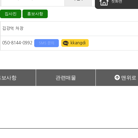
첫화면
집사진
홍보사항
김강덕 차장
050-8144-0992
kkangdi
SMS 문의
홍보사항
관련매물
맨위로