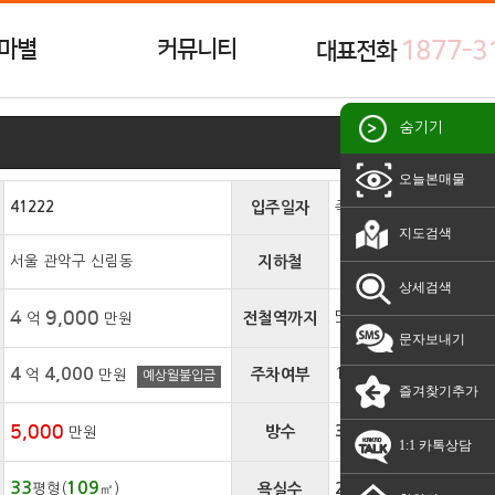
마별
커뮤니티
1877-3
대표전화
숨기기
오늘본매물
41222
입주일자
즉시입주
지도검색
서울 관악구 신림동
지하철
상세검색
4
9,000
전철역까지
5분
억
만원
문자보내기
4
4,000
주차여부
100%
억
만원
예상월불입금
즐겨찾기추가
5,000
방수
3 개
만원
1:1 카톡상담
33
109
평형(
㎡)
욕실수
2 개