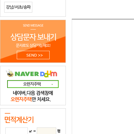
강남/서초/송파
㎡ =
평