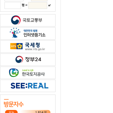
평 =
㎡
오늘
1,814
명