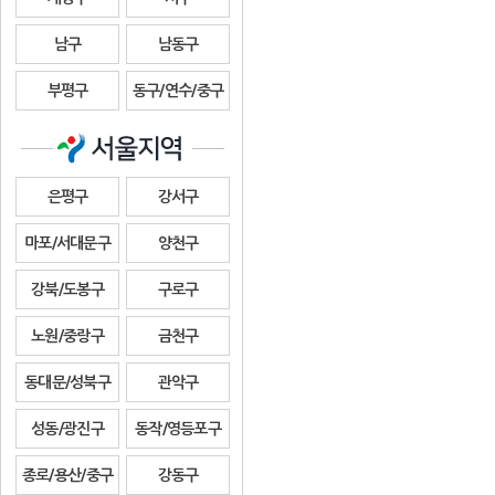
남구
남동구
부평구
동구/연수/중구
은평구
강서구
마포/서대문구
양천구
강북/도봉구
구로구
노원/중랑구
금천구
동대문/성북구
관악구
성동/광진구
동작/영등포구
종로/용산/중구
강동구