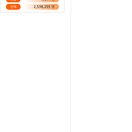
전체
2,538,255
명