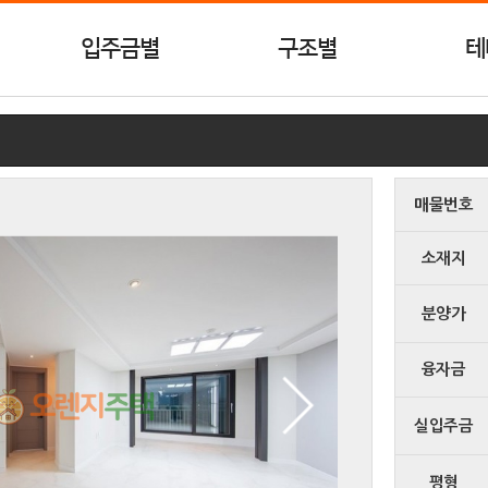
입주금별
구조별
테
매물번호
소재지
분양가
융자금
실입주금
평형