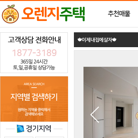
추천매물
🍁이제 내집에 살자🍁
1877-3189