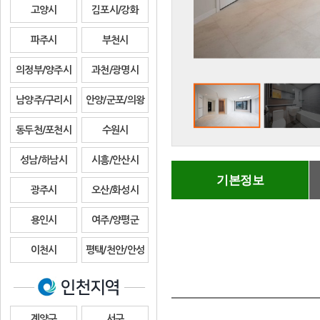
고양시
김포시/강화
파주시
부천시
의정부/양주시
과천/광명시
남양주/구리시
안양/군포/의왕
동두천/포천시
수원시
성남/하남시
시흥/안산시
기본정보
광주시
오산/화성시
용인시
여주/양평군
이천시
평택/천안/안성
계양구
서구