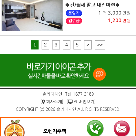
🍀전/월세 말고 내집마련🍀
1
3,000
분양가
억
만원
1,200
입주금
만원
1
2
3
4
5
>
>>
솔라디자인
Tel. 1877-3189
[
회사소개]
[
PC버전보기]
COPYRIGHT (c) 2026 솔라디자인 ALL RIGHTS RESERVED.
오렌지주택