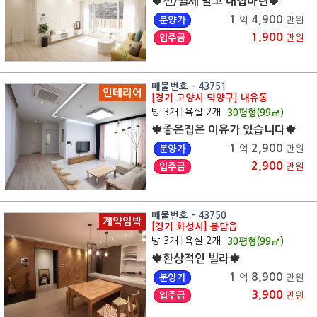
🍀전/월세 말고 내집마련🍀
1
4,900
분양가
억
만원
1,900
입주금
만원
매물번호 - 43751
인테리어
[경기 고양시 덕양구] 내유동
방 3개
|
욕실 2개
|
30
평형(
99
㎡)
🍁좋은집은 이유가 있습니다🍁
1
2,900
분양가
억
만원
2,900
입주금
만원
매물번호 - 43750
계약임박
[경기 화성시] 봉담읍
방 3개
|
욕실 2개
|
30
평형(
99
㎡)
🍁환상적인 빌라🍁
1
8,900
분양가
억
만원
3,900
입주금
만원