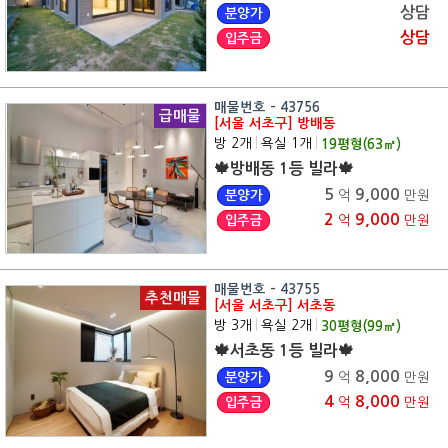
상담
분양가
상담
입주금
매물번호 - 43756
급매물
[서울 서초구] 방배동
방 2개
|
욕실 1개
|
19
평형(
63
㎡)
🍁방배동 1등 빌라🍁
5
9,000
분양가
억
만원
2
9,000
입주금
억
만원
매물번호 - 43755
추천매물
[서울 서초구] 서초동
방 3개
|
욕실 2개
|
30
평형(
99
㎡)
🍁서초동 1등 빌라🍁
9
8,000
분양가
억
만원
4
8,000
입주금
억
만원