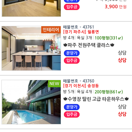
3,900
입주금
만원
매물번호 - 43761
인테리어
[경기 파주시] 월롱면
방 4개
|
욕실 3개
|
100
평형(
331
㎡)
🍁파주 전원주택 클라스🍁
상담
분양가
상담
입주금
매물번호 - 43760
NEW
[경기 이천시] 송정동
방 5개
|
욕실 4개
|
200
평형(
661
㎡)
🍁수영장 딸린 고급 타운하우스🍁
상담
분양가
상담
입주금