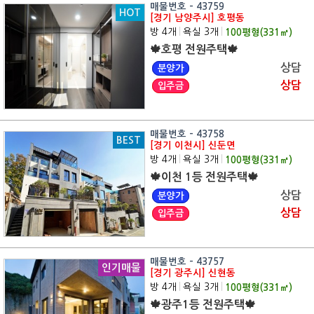
매물번호 - 43759
HOT
[경기 남양주시] 호평동
방 4개
|
욕실 3개
|
100
평형(
331
㎡)
🍁호평 전원주택🍁
상담
분양가
상담
입주금
매물번호 - 43758
BEST
[경기 이천시] 신둔면
방 4개
|
욕실 3개
|
100
평형(
331
㎡)
🍁이천 1등 전원주택🍁
상담
분양가
상담
입주금
매물번호 - 43757
인기매물
[경기 광주시] 신현동
방 4개
|
욕실 3개
|
100
평형(
331
㎡)
🍁광주1등 전원주택🍁