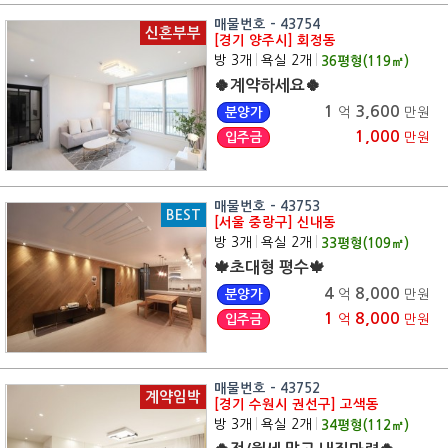
매물번호 - 43754
신혼부부
[경기 양주시] 회정동
방 3개
|
욕실 2개
|
36
평형(
119
㎡)
🍀계약하세요🍀
1
3,600
분양가
억
만원
1,000
입주금
만원
매물번호 - 43753
BEST
[서울 중랑구] 신내동
방 3개
|
욕실 2개
|
33
평형(
109
㎡)
🍁초대형 평수🍁
4
8,000
분양가
억
만원
1
8,000
입주금
억
만원
매물번호 - 43752
계약임박
[경기 수원시 권선구] 고색동
방 3개
|
욕실 2개
|
34
평형(
112
㎡)