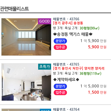
관련매물리스트
매물번호 - 43766
GOOD
[경기 광주시] 송정동
방 3개
|
욕실 2개
|
30
평형(
99
㎡)
🍁송정동 액기스 매물🍁
1
5,900
분양가
억
만원
5,900
입주금
만원
매물번호 - 43765
초특가
[경기 용인시 처인구] 양지면 양지리
방 3개
|
욕실 2개
|
36
평형(
119
㎡)
🍀계약하세요🍀
1
5,000
분양가
억
만원
1,500
입주금
만원
매물번호 - 43764